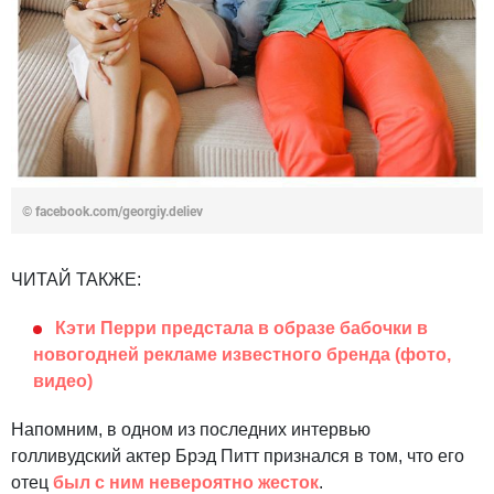
©
facebook.com/georgiy.deliev
ЧИТАЙ ТАКЖЕ:
Кэти Перри предстала в образе бабочки в
новогодней рекламе известного бренда (фото,
видео)
Напомним, в одном из последних интервью
голливудский актер Брэд Питт признался в том, что его
отец
был с ним невероятно жесток
.