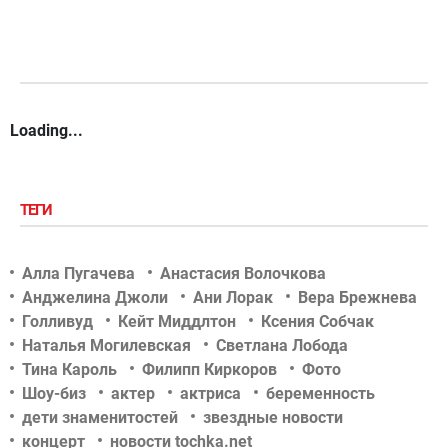
Loading...
ТЕГИ
Алла Пугачева
Анастасия Волочкова
Анджелина Джоли
Ани Лорак
Вера Брежнева
Голливуд
Кейт Миддлтон
Ксения Собчак
Наталья Могилевская
Светлана Лобода
Тина Кароль
Филипп Киркоров
Фото
Шоу-биз
актер
актриса
беременность
дети знаменитостей
звездные новости
концерт
новости tochka.net