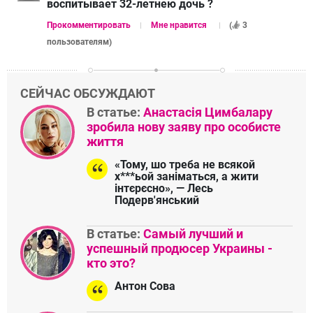
воспитывает 32-летнею дочь ?
Прокомментировать
Мне нравится
(
3
пользователям
)
СЕЙЧАС ОБСУЖДАЮТ
В статье:
Анастасія Цимбалару
зробила нову заяву про особисте
життя
«Тому, шо треба не всякой
х***ьой заніматься, а жити
інтєрєсно», — Лесь
Подерв'янський
В статье:
Самый лучший и
успешный продюсер Украины -
кто это?
Антон Сова