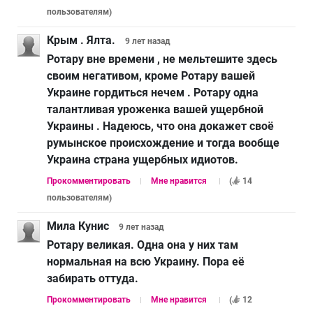
пользователям
)
Крым . Ялта.
9 лет
назад
Ротару вне времени , не мельтешите здесь
своим негативом, кроме Ротару вашей
Украине гордиться нечем . Ротару одна
талантливая уроженка вашей ущербной
Украины . Надеюсь, что она докажет своё
румынское происхождение и тогда вообще
Украина страна ущербных идиотов.
Прокомментировать
Мне нравится
(
14
пользователям
)
Мила Кунис
9 лет
назад
Ротару великая. Одна она у них там
нормальная на всю Украину. Пора её
забирать оттуда.
Прокомментировать
Мне нравится
(
12