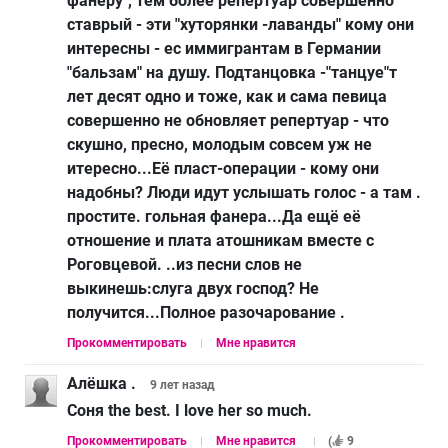
фанеру", тем более репертуар совершенно
ставрый - эти "хуторянки -лаванды" кому они
интересны - ес иммигрантам в Германии
"бальзам" на душу. Подтанцовка -"танцуе"т
лет десят одно и тоже, как и сама певица
совершенно не обновляет репертуар - что
скушно, пресно, молодым совсем уж не
итересно...Её пласт-операции - кому они
надобны? Люди идут услышать голос - а там .
простите. гольная фанера...Да ещё её
отношение и плата атошникам вместе с
Роговцевой. ..из песни слов не
выкинешь:слуга двух господ? Не
получится...Полное разочарование .
Прокомментировать
Мне нравится
Алёшка .
9 лет
назад
Соня the best. I love her so much.
Прокомментировать
Мне нравится
(
9