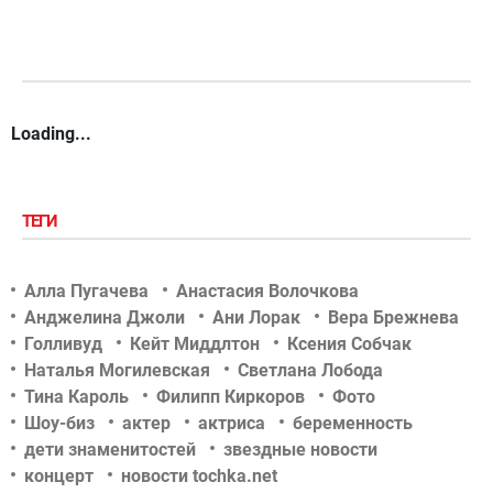
Loading...
ТЕГИ
Алла Пугачева
Анастасия Волочкова
Анджелина Джоли
Ани Лорак
Вера Брежнева
Голливуд
Кейт Миддлтон
Ксения Собчак
Наталья Могилевская
Светлана Лобода
Тина Кароль
Филипп Киркоров
Фото
Шоу-биз
актер
актриса
беременность
дети знаменитостей
звездные новости
концерт
новости tochka.net