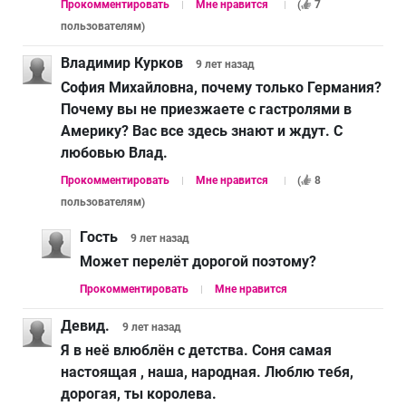
Прокомментировать
Мне нравится
(
7
пользователям
)
Владимир Курков
9 лет
назад
София Михайловна, почему только Германия?
Почему вы не приезжаете с гастролями в
Америку? Вас все здесь знают и ждут. С
любовью Влад.
Прокомментировать
Мне нравится
(
8
пользователям
)
Гость
9 лет
назад
Может перелёт дорогой поэтому?
Прокомментировать
Мне нравится
Девид.
9 лет
назад
Я в неё влюблён с детства. Соня самая
настоящая , наша, народная. Люблю тебя,
дорогая, ты королева.