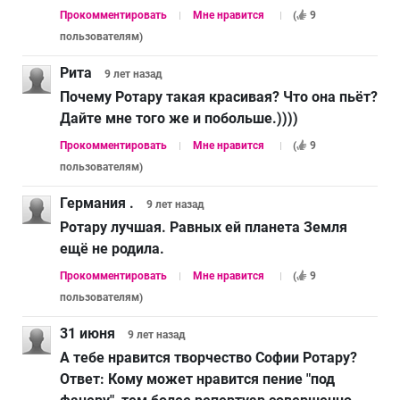
Прокомментировать
Мне нравится
(
9
пользователям
)
Рита
9 лет
назад
Почему Ротару такая красивая? Что она пьёт?
Дайте мне того же и побольше.))))
Прокомментировать
Мне нравится
(
9
пользователям
)
Германия .
9 лет
назад
Ротару лучшая. Равных ей планета Земля
ещё не родила.
Прокомментировать
Мне нравится
(
9
пользователям
)
31 июня
9 лет
назад
А тебе нравится творчество Софии Ротару?
Ответ:
Кому может нравится пение "под