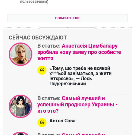
пользователям
)
ПОКАЗАТЬ ЕЩЕ
СЕЙЧАС ОБСУЖДАЮТ
В статье:
Анастасія Цимбалару
зробила нову заяву про особисте
життя
«Тому, шо треба не всякой
х***ьой заніматься, а жити
інтєрєсно», — Лесь
Подерв'янський
В статье:
Самый лучший и
успешный продюсер Украины -
кто это?
Антон Сова