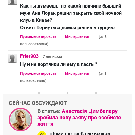
Как ты думаешь, по какой причине бывший
муж Ани Лорак решил закрыть свой ночной
клуб в Киеве?
Ответ:
Вернуться домой решил в турцию
Прокомментировать
Мне нравится
(
3
пользователям
)
Frier903
7 лет
назад
Ну и не портянки ли ему в пасть ?
Прокомментировать
Мне нравится
(
1
пользователю
)
СЕЙЧАС ОБСУЖДАЮТ
В статье:
Анастасія Цимбалару
зробила нову заяву про особисте
життя
«Тому, шо треба не всякой