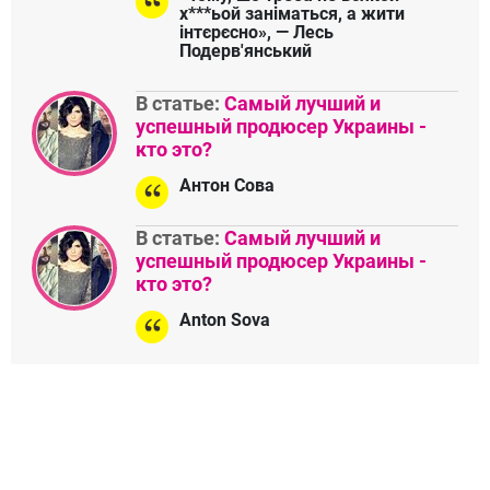
х***ьой заніматься, а жити
інтєрєсно», — Лесь
Подерв'янський
В статье:
Самый лучший и
успешный продюсер Украины -
кто это?
Антон Сова
В статье:
Самый лучший и
успешный продюсер Украины -
кто это?
Anton Sova