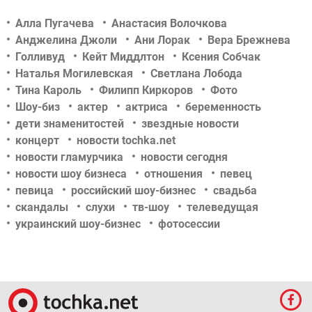
Алла Пугачева
Анастасия Волочкова
Анджелина Джоли
Ани Лорак
Вера Брежнева
Голливуд
Кейт Миддлтон
Ксения Собчак
Наталья Могилевская
Светлана Лобода
Тина Кароль
Филипп Киркоров
Фото
Шоу-биз
актер
актриса
беременность
дети знаменитостей
звездные новости
концерт
новости tochka.net
новости гламурчика
новости сегодня
новости шоу бизнеса
отношения
певец
певица
российский шоу-бизнес
свадьба
скандалы
слухи
тв-шоу
телеведущая
украинский шоу-бизнес
фотосессии