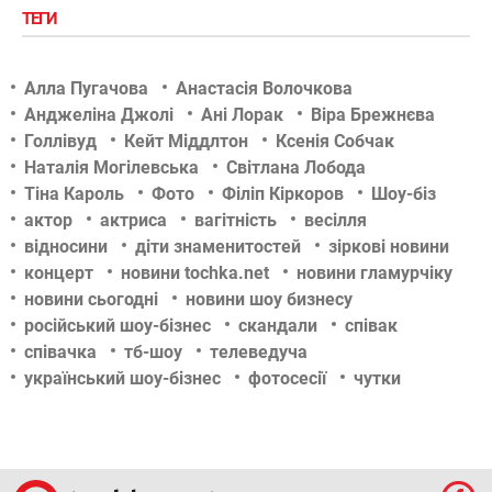
ТЕГИ
Алла Пугачова
Анастасія Волочкова
Анджеліна Джолі
Ані Лорак
Віра Брежнєва
Голлівуд
Кейт Міддлтон
Ксенія Собчак
Наталія Могілевська
Світлана Лобода
Тіна Кароль
Фото
Філіп Кіркоров
Шоу-біз
актор
актриса
вагітність
весілля
відносини
діти знаменитостей
зіркові новини
концерт
новини tochka.net
новини гламурчіку
новини сьогодні
новини шоу бизнесу
російський шоу-бізнес
скандали
співак
співачка
тб-шоу
телеведуча
український шоу-бізнес
фотосесії
чутки