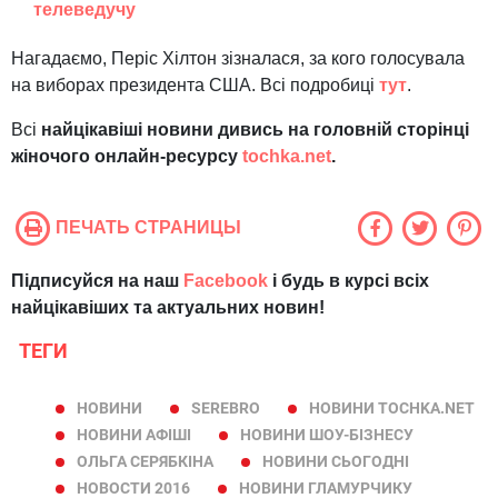
телеведучу
Нагадаємо, Періс Хілтон зізналася, за кого голосувала
на виборах президента США. Всі подробиці
тут
.
Всі
найцікавіші новини дивись на головній сторінці
жіночого онлайн-ресурсу
tochka.net
.
ПЕЧАТЬ СТРАНИЦЫ
Підписуйся на наш
Facebook
і будь в курсі всіх
найцікавіших та актуальних новин!
ТЕГИ
НОВИНИ
SEREBRO
НОВИНИ TOCHKA.NET
НОВИНИ АФІШІ
НОВИНИ ШОУ-БІЗНЕСУ
ОЛЬГА СЕРЯБКІНА
НОВИНИ СЬОГОДНІ
НОВОСТИ 2016
НОВИНИ ГЛАМУРЧИКУ