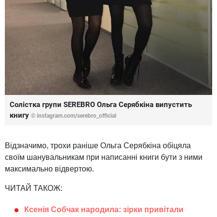
Солістка групи SEREBRO Ольга Серябкіна випустить
книгу
© instagram.com/serebro_official
Відзначимо, трохи раніше Ольга Серябкіна обіцяла
своїм шанувальникам при написанні книги бути з ними
максимально відвертою.
ЧИТАЙ ТАКОЖ:
Ксенія Собчак народила: зірки привітали