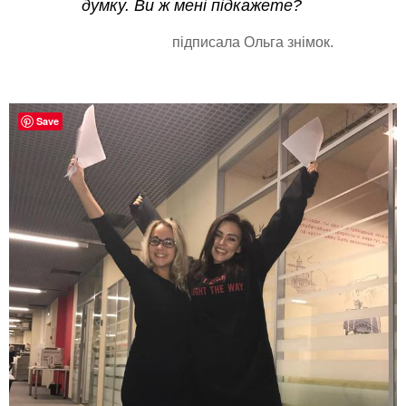
думку. Ви ж мені підкажете?
підписала Ольга знімок.
Save