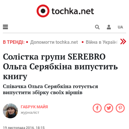
UA
країні 2022
В ТРЕНДІ:
Допомогти tochka.net
Війна в Україні 202
Солістка групи SEREBRO
Ольга Серябкіна випустить
книгу
Співачка Ольга Серябкіна готується
випустити збірку своїх віршів
ГАБРУК МАЙЯ
журналіст
19 листопада 2016, 18:15