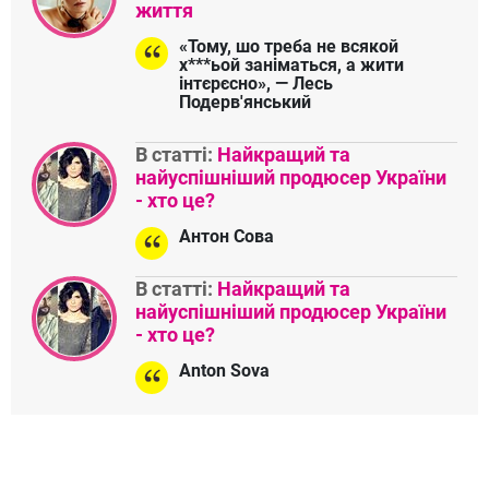
життя
«Тому, шо треба не всякой
х***ьой заніматься, а жити
інтєрєсно», — Лесь
Подерв'янський
В статті:
Найкращий та
найуспішніший продюсер України
- хто це?
Антон Сова
В статті:
Найкращий та
найуспішніший продюсер України
- хто це?
Anton Sova