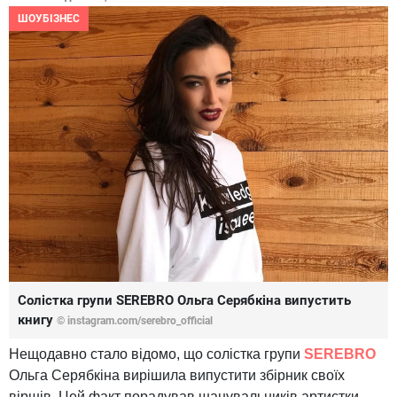
ШОУБІЗНЕС
Солістка групи SEREBRO Ольга Серябкіна випустить
книгу
© instagram.com/serebro_official
Нещодавно стало відомо, що солістка групи
SEREBRO
Ольга Серябкіна вирішила випустити збірник своїх
віршів. Цей факт порадував шанувальників артистки,