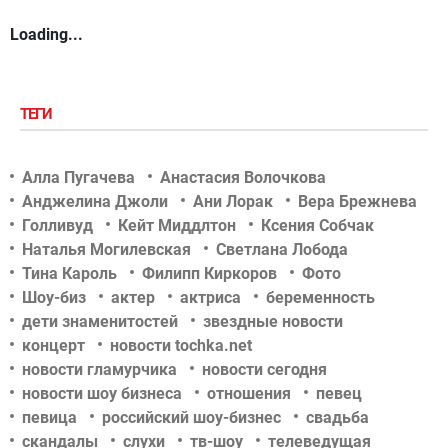
Loading...
ТЕГИ
Алла Пугачева
Анастасия Волочкова
Анджелина Джоли
Ани Лорак
Вера Брежнева
Голливуд
Кейт Миддлтон
Ксения Собчак
Наталья Могилевская
Светлана Лобода
Тина Кароль
Филипп Киркоров
Фото
Шоу-биз
актер
актриса
беременность
дети знаменитостей
звездные новости
концерт
новости tochka.net
новости гламурчика
новости сегодня
новости шоу бизнеса
отношения
певец
певица
российский шоу-бизнес
свадьба
скандалы
слухи
тв-шоу
телеведущая