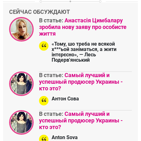
СЕЙЧАС ОБСУЖДАЮТ
В статье:
Анастасія Цимбалару
зробила нову заяву про особисте
життя
«Тому, шо треба не всякой
х***ьой заніматься, а жити
інтєрєсно», — Лесь
Подерв'янський
В статье:
Самый лучший и
успешный продюсер Украины -
кто это?
Антон Сова
В статье:
Самый лучший и
успешный продюсер Украины -
кто это?
Anton Sova