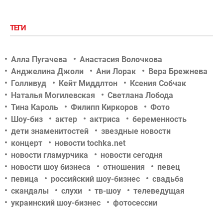
ТЕГИ
Алла Пугачева
Анастасия Волочкова
Анджелина Джоли
Ани Лорак
Вера Брежнева
Голливуд
Кейт Миддлтон
Ксения Собчак
Наталья Могилевская
Светлана Лобода
Тина Кароль
Филипп Киркоров
Фото
Шоу-биз
актер
актриса
беременность
дети знаменитостей
звездные новости
концерт
новости tochka.net
новости гламурчика
новости сегодня
новости шоу бизнеса
отношения
певец
певица
российский шоу-бизнес
свадьба
скандалы
слухи
тв-шоу
телеведущая
украинский шоу-бизнес
фотосессии