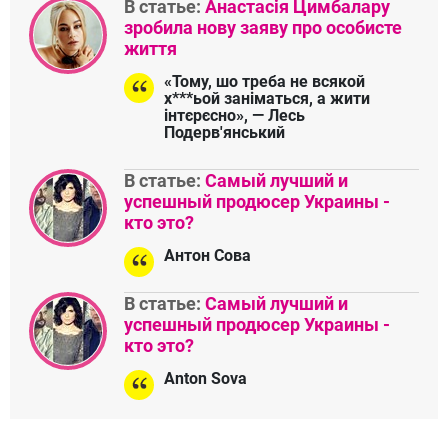
В статье:
Анастасія Цимбалару
зробила нову заяву про особисте
життя
«Тому, шо треба не всякой
х***ьой заніматься, а жити
інтєрєсно», — Лесь
Подерв'янський
В статье:
Самый лучший и
успешный продюсер Украины -
кто это?
Антон Сова
В статье:
Самый лучший и
успешный продюсер Украины -
кто это?
Anton Sova