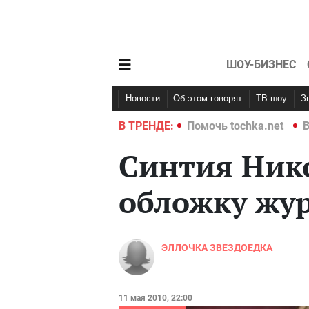
ШОУ-БИЗНЕС
Новости
Об этом говорят
ТВ-шоу
hka.net
Война в Украине 2022
В ТРЕНДЕ:
Помочь tochka.net
В
Синтия Ник
обложку жу
ЭЛЛОЧКА ЗВЕЗДОЕДКА
11 мая 2010, 22:00