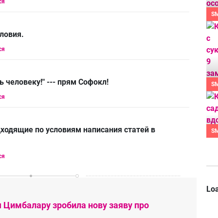
ся
S
словия.
ся
 человеку!" --- прям Софокл!
S
ся
одходящие по условиям написания статей в
S
ся
Loa
я Цимбалару зробила нову заяву про