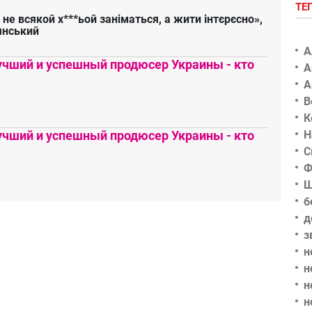
ТЕ
 не всякой х***ьой заніматься, а жити інтєрєсно»,
янський
А
чший и успешный продюсер Украины - кто
А
А
В
К
чший и успешный продюсер Украины - кто
Н
С
Ф
Ш
б
д
з
н
н
н
н