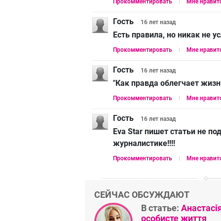
Прокомментировать
Мне нравит
Гость
16 лет
назад
Есть правила, но никак не у
Прокомментировать
Мне нравит
Гость
16 лет
назад
"Как правда облегчает жизнь
Прокомментировать
Мне нравит
Гость
16 лет
назад
Eva Star пишет статьи не п
журналистике!!!!
Прокомментировать
Мне нравит
СЕЙЧАС ОБСУЖДАЮТ
В статье:
Анастасі
особисте життя