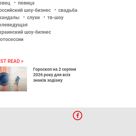
евец
певица
оссийский шоу-бизнес
свадьба
кандалы
слухи
тв-шоу
елеведущая
краинский шоу-бизнес
отосессии
ST READ
Гороскоп на 2 серпня
2026 року для всіх
знаків зодіаку