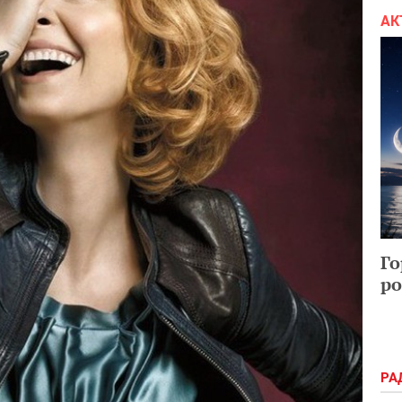
АК
Го
ро
РА