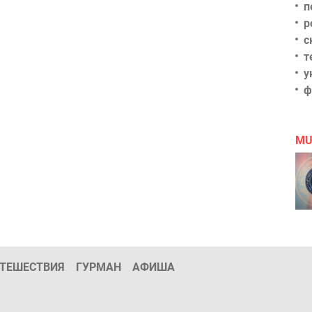
п
р
с
т
у
ф
MU
ТЕШЕСТВИЯ
ГУРМАН
АФИША