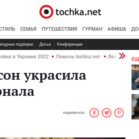
СТИЛЬ
СЕМЬЯ
ПУТЕШЕСТВИЯ
ГУРМАН
АФИША
ДО
Звездные подборки
Досье
Конференции
ойна в Украине 2022
Помочь tochka.net
Война в Укр
ЕЩ
сон украсила
рнала
поделиться: