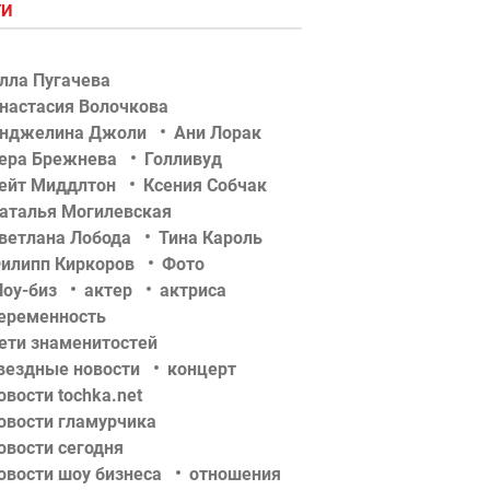
ГИ
лла Пугачева
настасия Волочкова
нджелина Джоли
Ани Лорак
ера Брежнева
Голливуд
ейт Миддлтон
Ксения Собчак
аталья Могилевская
ветлана Лобода
Тина Кароль
илипп Киркоров
Фото
оу-биз
актер
актриса
еременность
ети знаменитостей
вездные новости
концерт
овости tochka.net
овости гламурчика
овости сегодня
овости шоу бизнеса
отношения