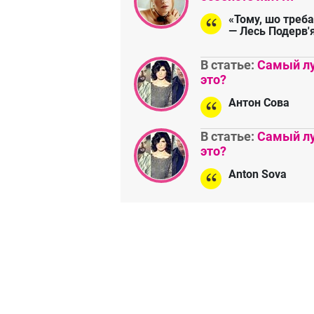
«Тому, шо треба
— Лесь Подерв'
В статье:
Самый лу
это?
Антон Сова
В статье:
Самый лу
это?
Anton Sova