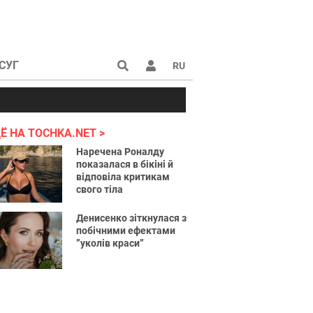
СУГ
RU
аине 2022
Ё НА TOCHKA.NET
Наречена Роналду
показалася в бікіні й
відповіла критикам
свого тіла
Денисенко зіткнулася з
побічними ефектами
”уколів краси”