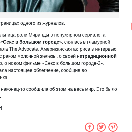
траницах одного из журналов.
ельница роли Миранды в популярном сериале, а
 «
Секс в большом городе
», снялась в гламурной
ала The Advocate. Американская актриса в интервью
с раком молочной железы, о своей н
етрадиционной
о, о новом фильме «Секс в большом городе-2».
тала настоящее облегчение, сообщив во
нка.
то наконец-то сообщила об этом на весь мир. Это было
.
!