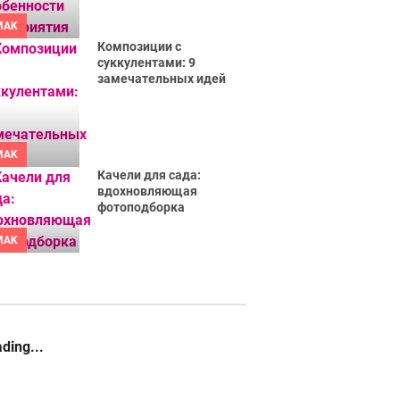
MAK
Композиции с
суккулентами: 9
замечательных идей
MAK
Качели для сада:
вдохновляющая
фотоподборка
MAK
ding...