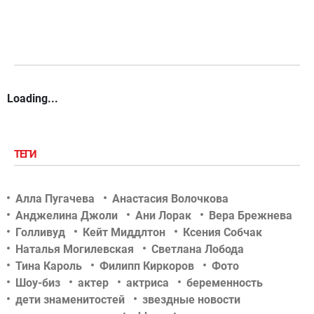
Loading...
ТЕГИ
Алла Пугачева
Анастасия Волочкова
Анджелина Джоли
Ани Лорак
Вера Брежнева
Голливуд
Кейт Миддлтон
Ксения Собчак
Наталья Могилевская
Светлана Лобода
Тина Кароль
Филипп Киркоров
Фото
Шоу-биз
актер
актриса
беременность
дети знаменитостей
звездные новости