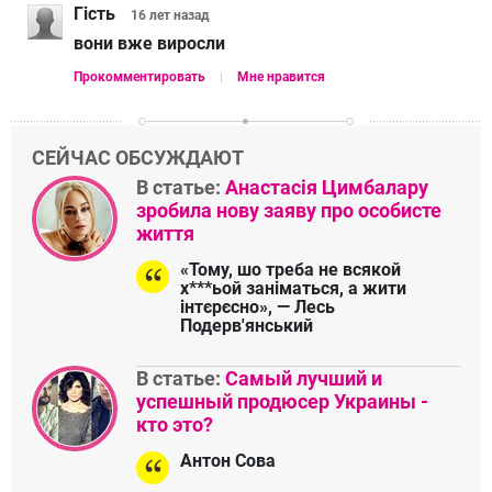
Гість
16 лет
назад
вони вже виросли
Прокомментировать
Мне нравится
СЕЙЧАС ОБСУЖДАЮТ
В статье:
Анастасія Цимбалару
зробила нову заяву про особисте
життя
«Тому, шо треба не всякой
х***ьой заніматься, а жити
інтєрєсно», — Лесь
Подерв'янський
В статье:
Самый лучший и
успешный продюсер Украины -
кто это?
Антон Сова