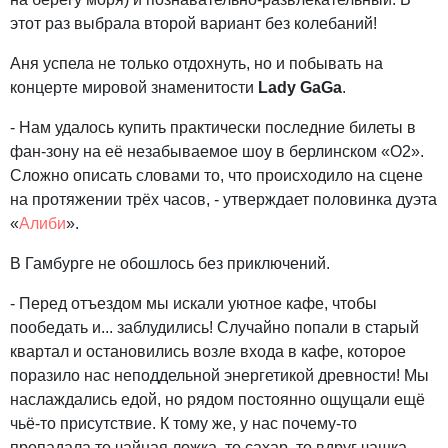
этот раз выбрала второй вариант без колебаний!
Аня успела не только отдохнуть, но и побывать на
концерте мировой знаменитости
Lady GaGa
.
- Нам удалось купить практически последние билеты в
фан-зону на её незабываемое шоу в берлинском «O2».
Сложно описать словами то, что происходило на сцене
на протяжении трёх часов, - утверждает половинка дуэта
«
Алиби
».
В Гамбурге не обошлось без приключений.
- Перед отъездом мы искали уютное кафе, чтобы
пообедать и... заблудились! Случайно попали в старый
квартал и остановились возле входа в кафе, которое
поразило нас неподдельной энергетикой древности! Мы
наслаждались едой, но рядом постоянно ощущали ещё
чьё-то присутствие. К тому же, у нас почему-то
пропадала то чайная ложка, то сахар, то вдруг чашка