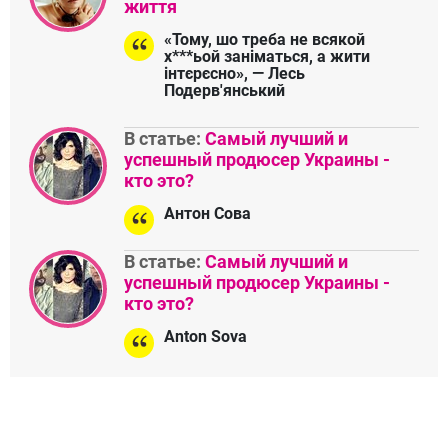
життя
«Тому, шо треба не всякой
х***ьой заніматься, а жити
інтєрєсно», — Лесь
Подерв'янський
В статье:
Самый лучший и
успешный продюсер Украины -
кто это?
Антон Сова
В статье:
Самый лучший и
успешный продюсер Украины -
кто это?
Anton Sova