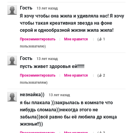
Гость
13 лет
назад
Я хочу чтобы она жила и удивляла нас! Я хочу
чтобы такая креативная звезда на фоне
серой и однообразной жизни жила жила!
Прокомментировать
Мне нравится
(
1
пользователю
)
Гость
13 лет
назад
пусть живет здоровья ей!!!!!!
Прокомментировать
Мне нравится
(
2
пользователям
)
незнайка))
13 лет
назад
я бы плакала ))закрылась в комнате что
нибудь сломала))некогда этого не
забыла))всё равно бы её любила др конца
жизньи!!))
Прокомментировать
Мне нравится
(
2