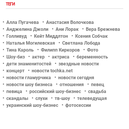
ТЕГИ
Алла Пугачева
Анастасия Волочкова
Анджелина Джоли
Ани Лорак
Вера Брежнева
Голливуд
Кейт Миддлтон
Ксения Собчак
Наталья Могилевская
Светлана Лобода
Тина Кароль
Филипп Киркоров
Фото
Шоу-биз
актер
актриса
беременность
дети знаменитостей
звездные новости
концерт
новости tochka.net
новости гламурчика
новости сегодня
новости шоу бизнеса
отношения
певец
певица
российский шоу-бизнес
свадьба
скандалы
слухи
тв-шоу
телеведущая
украинский шоу-бизнес
фотосессии