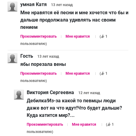
умная Катя
13 лет
назад
Мне нравятся её песни и мне хочется что бы и
дальше продолжала удивлять нас своим
пением
Прокомментировать
Мне нравится
(
1
пользователю
)
Гость
13 лет
назад
ябы порезала вены
Прокомментировать
Мне нравится
(
1
пользователю
)
Виктория Сергеевна
12 лет
назад
Дебилка!Из-за какой то певмцы люди
даже вот на что идут!Что будет дальше?
Куда катится мир?...
Прокомментировать
Мне нравится
(
1
пользователю
)