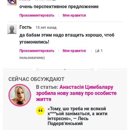
очень перспективное предложение
Прокомментировать
Мне нравится
Гость
15 лет
назад
да бабам этим надо втащить хорошо, чтоб
угомонились!
Прокомментировать
Мне нравится
(
1
пользователю
)
СЕЙЧАС ОБСУЖДАЮТ
В статье:
Анастасія Цимбалару
зробила нову заяву про особисте
життя
«Тому, шо треба не всякой
х***ьой заніматься, а жити
інтєрєсно», — Лесь
Подерв'янський