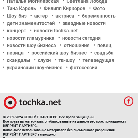
Наталья Могилевская
Светлана Лобода
Тина Кароль
Филипп Киркоров
Фото
Шоу-биз
актер
актриса
беременность
дети знаменитостей
звездные новости
концерт
новости tochka.net
новости гламурчика
новости сегодня
новости шоу бизнеса
отношения
певец
певица
российский шоу-бизнес
свадьба
скандалы
слухи
тв-шоу
телеведущая
украинский шоу-бизнес
фотосессии
© 2009-2024 КЕПРЕЙТ ПАРТНЕРС. Все права защищены.
Все права на материалы, опубликованные на данном ресурсе, принадлежат
КЕПРЕЙТ ПАРТНЕРС.
Какое-либо использование материалов без письменного разрешения
КЕПРЕЙТ ПАРТНЕРС запрещено.