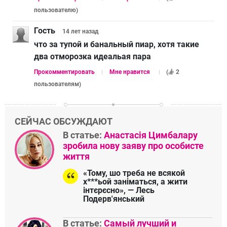
пользователю
)
Гость
14 лет
назад
что за тупой и банальный пиар, хотя такие
два отморозка идеальая пара
Прокомментировать
Мне нравится
(
2
пользователям
)
СЕЙЧАС ОБСУЖДАЮТ
В статье:
Анастасія Цимбалару
зробила нову заяву про особисте
життя
«Тому, шо треба не всякой
х***ьой заніматься, а жити
інтєрєсно», — Лесь
Подерв'янський
В статье:
Самый лучший и