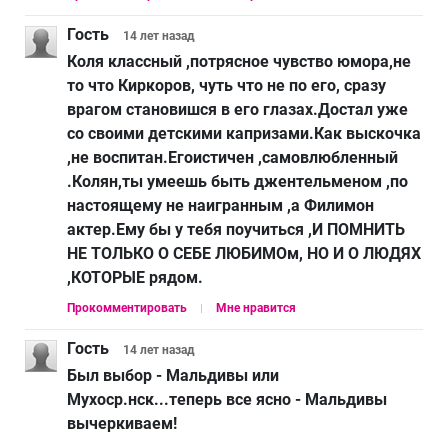
Гость
14 лет
назад
Коля классный ,потрясное чувство юмора,не
то что Киркоров, чуть что не по его, сразу
врагом становишся в его глазах.Достал уже
со своими детскими капризами.Как выскочка
,не воспитан.Егоистичен ,самовлюбленный
.Колян,ты умеешь быть джентельменом ,по
настоящему не наигранным ,а Филимон
актер.Ему бы у тебя поучиться ,И ПОМНИТЬ
НЕ ТОЛЬКО О СЕБЕ ЛЮБИМОм, НО И О ЛЮДЯХ
,КОТОРЫЕ рядом.
Прокомментировать
Мне нравится
Гость
14 лет
назад
Был выбор - Мальдивы или
Мухоср.нск...теперь все ясно - Мальдивы
вычеркиваем!