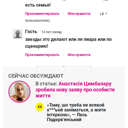
есть семья!
Прокомментировать
Мне нравится
(
1
пользователю
)
Гость
14 лет
назад
звезды это делают или ля пиара или по
сценарию!
Прокомментировать
Мне нравится
СЕЙЧАС ОБСУЖДАЮТ
В статье:
Анастасія Цимбалару
зробила нову заяву про особисте
життя
«Тому, шо треба не всякой
х***ьой заніматься, а жити
інтєрєсно», — Лесь
Подерв'янський