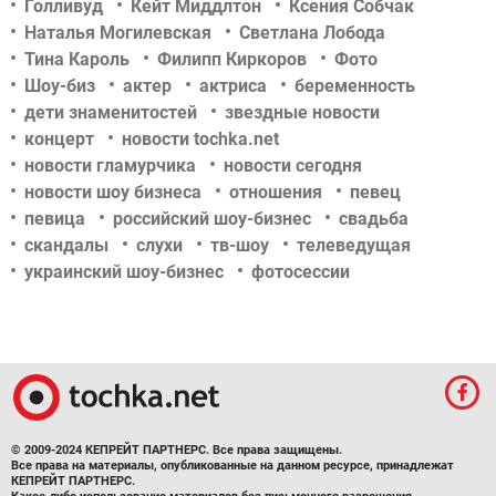
Голливуд
Кейт Миддлтон
Ксения Собчак
Наталья Могилевская
Светлана Лобода
Тина Кароль
Филипп Киркоров
Фото
Шоу-биз
актер
актриса
беременность
дети знаменитостей
звездные новости
концерт
новости tochka.net
новости гламурчика
новости сегодня
новости шоу бизнеса
отношения
певец
певица
российский шоу-бизнес
свадьба
скандалы
слухи
тв-шоу
телеведущая
украинский шоу-бизнес
фотосессии
© 2009-2024 КЕПРЕЙТ ПАРТНЕРС. Все права защищены.
Все права на материалы, опубликованные на данном ресурсе, принадлежат
КЕПРЕЙТ ПАРТНЕРС.