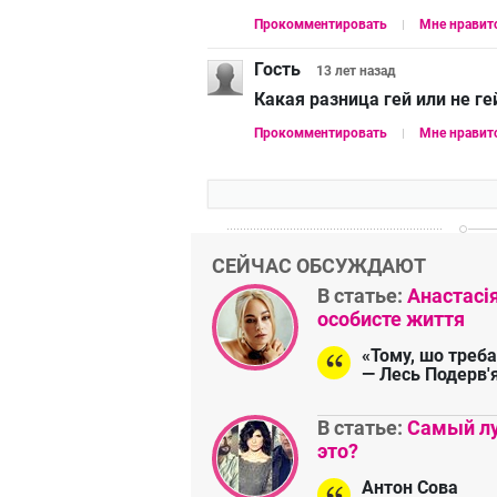
Прокомментировать
Мне нравит
Гость
13 лет
назад
Какая разница гей или не гей
Прокомментировать
Мне нравит
СЕЙЧАС ОБСУЖДАЮТ
В статье:
Анастасі
особисте життя
«Тому, шо треба
— Лесь Подерв'
В статье:
Самый лу
это?
Антон Сова