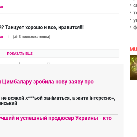
с
ся
т
у
? Танцует хорошо и все, нравится!!!
ф
ся
(
3 пользователям
)
MU
ПОКАЗАТЬ ЕЩЕ
я Цимбалару зробила нову заяву про
 не всякой х***ьой заніматься, а жити інтєрєсно»,
янський
чший и успешный продюсер Украины - кто