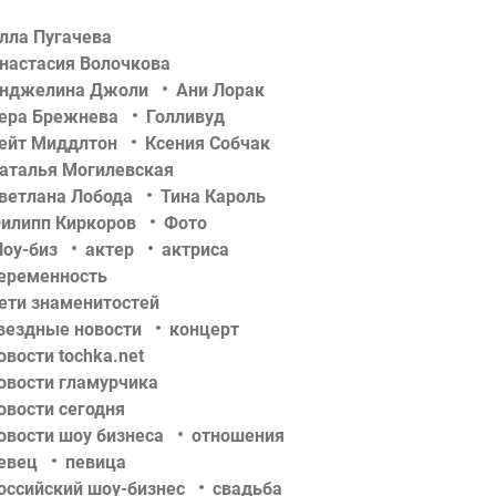
лла Пугачева
настасия Волочкова
нджелина Джоли
Ани Лорак
ера Брежнева
Голливуд
ейт Миддлтон
Ксения Собчак
аталья Могилевская
ветлана Лобода
Тина Кароль
илипп Киркоров
Фото
оу-биз
актер
актриса
еременность
ети знаменитостей
вездные новости
концерт
овости tochka.net
овости гламурчика
овости сегодня
овости шоу бизнеса
отношения
евец
певица
оссийский шоу-бизнес
свадьба