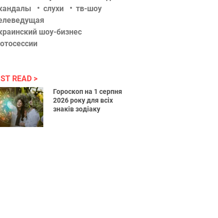
кандалы
слухи
тв-шоу
елеведущая
краинский шоу-бизнес
отосессии
ST READ
Гороскоп на 1 серпня
2026 року для всіх
знаків зодіаку