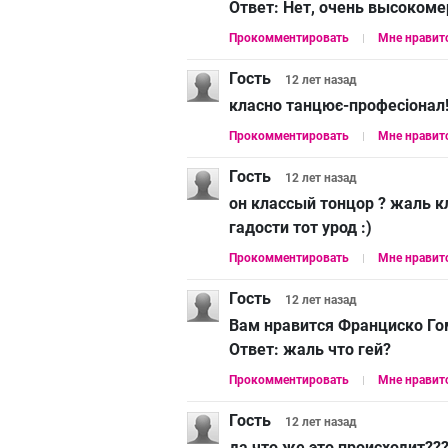
Ответ:
Нет, очень высокоме
Прокомментировать
Мне нравит
Гость
12 лет
назад
класно танцює-професіонал!!
Прокомментировать
Мне нравит
Гость
12 лет
назад
он классый тонцор ? жаль к
гадости тот урод :)
Прокомментировать
Мне нравит
Гость
12 лет
назад
Вам нравится Франциско Го
Ответ:
жаль что гей?
Прокомментировать
Мне нравит
Гость
12 лет
назад
да что же это происходит???