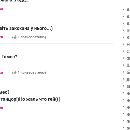
ся
А
А
А
іть закохана у нього...)
В
К
ся
(
1 пользователю
)
Н
С
 Гомес?
Ф
Ш
б
ся
(
1 пользователю
)
д
з
мес?
н
танцор!)Но жаль что гей(((
н
н
ся
н
п
р