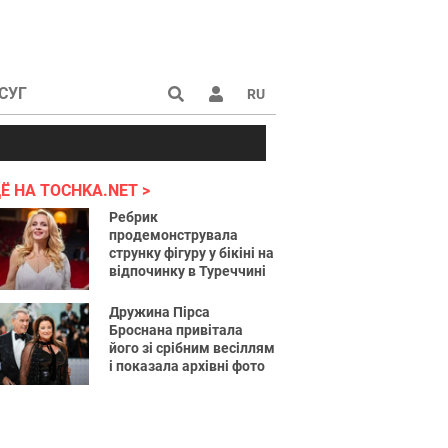
СУГ
RU
аине 2022
Ё НА TOCHKA.NET
Ребрик
продемонструвала
струнку фігуру у бікіні на
відпочинку в Туреччині
Дружина Пірса
Броснана привітала
його зі срібним весіллям
і показала архівні фото