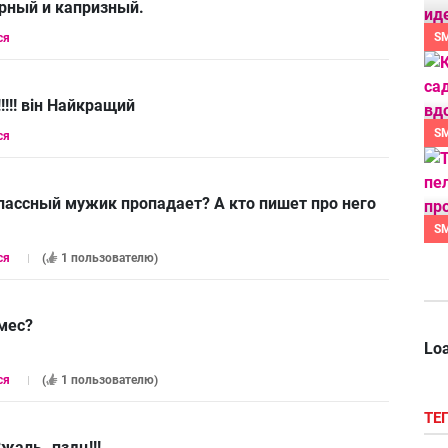
рный и капризный.
S
ся
!!! він Найкращий
S
ся
лассный мужик пропадает? А кто пишет про него
S
ся
(
1 пользователю
)
мес?
Loa
ся
(
1 пользователю
)
ТЕ
жаль..пздц!!!