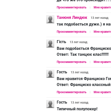
Прокомментировать
Мне нравит
Танюня Линдюк
13 лет
назад
так подобається дуже.) я нав
Прокомментировать
Мне нравит
Гість
13 лет
назад
Вам подобається Франциско
Ответ:
Так танцює клас!!!!!!!
Прокомментировать
Мне нравит
Гость
13 лет
назад
Вам нравится Франциско Го
Ответ:
Франциско классный 
Прокомментировать
Мне нравит
Гость
13 лет
назад
Типичный полупокер!