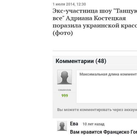
1 июля 2014, 12:30
Экс-участница шоу "Танцу
все" Адриана Костецкая
поразила украинской крас
(фото)
Комментарии (
48
)
символов
999
Вы можете комментировать через аккаунт
Ева
10 лет
назад
Вам нравится Франциско Го