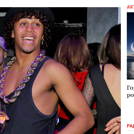
АК
Го
ро
РА