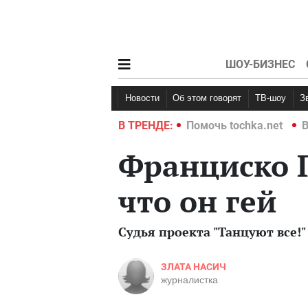
ШОУ-БИЗНЕС
Новости
Об этом говорят
ТВ-шоу
hka.net
Война в Украине 2022
В ТРЕНДЕ:
Помочь tochka.net
В
Франциско Г
что он гей
Судья проекта "Танцуют все!
ЗЛАТА НАСИЧ
журналистка