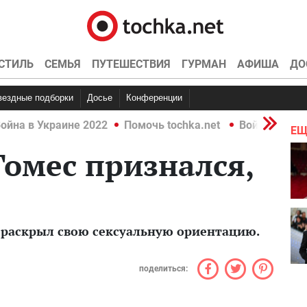
СТИЛЬ
СЕМЬЯ
ПУТЕШЕСТВИЯ
ГУРМАН
АФИША
ДО
Звездные подборки
Досье
Конференции
ойна в Украине 2022
Помочь tochka.net
Война в Укр
ЕЩ
омес признался,
" раскрыл свою сексуальную ориентацию.
поделиться: