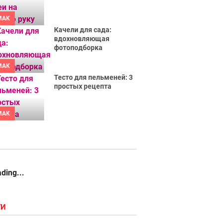
MAK
Качели для сада:
вдохновляющая
фотоподборка
MAK
Тесто для пельменей: 3
простых рецепта
MAK
ding...
ГИ