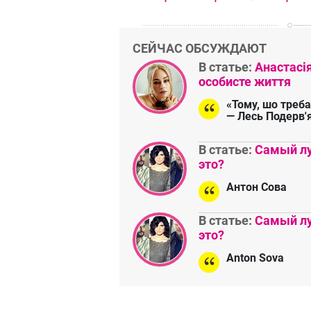
СЕЙЧАС ОБСУЖДАЮТ
В статье:
Анастасі
особисте життя
«Тому, шо треба
— Лесь Подерв'
В статье:
Самый лу
это?
Антон Сова
В статье:
Самый лу
это?
Anton Sova