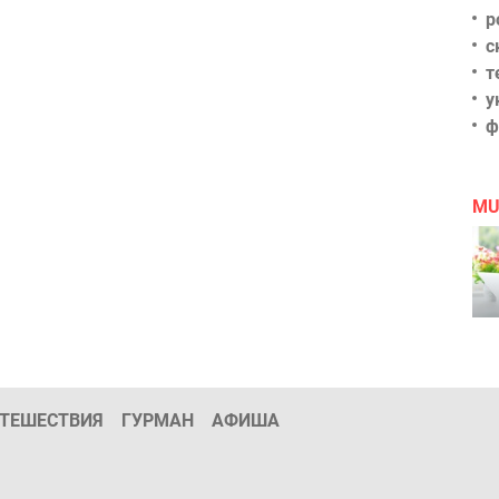
р
с
т
у
ф
MU
ТЕШЕСТВИЯ
ГУРМАН
АФИША