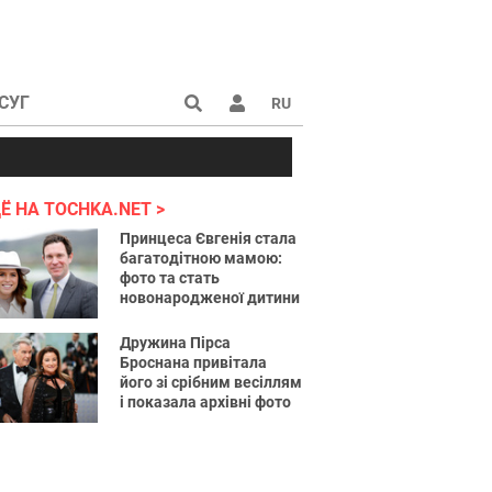
СУГ
RU
аине 2022
Ё НА TOCHKA.NET
Принцеса Євгенія стала
багатодітною мамою:
фото та стать
новонародженої дитини
Дружина Пірса
Броснана привітала
його зі срібним весіллям
і показала архівні фото