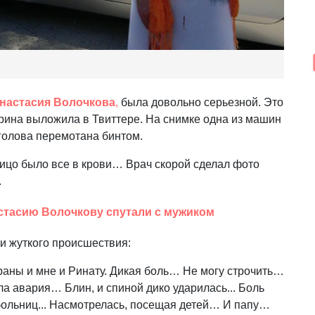
Анастасия Волочкова
,
была довольно серьезной. Это
рина выложила в Твиттере. На снимке одна из машин
 голова перемотана бинтом.
Лицо было все в крови… Врач скорой сделал фото
.
стасию Волочкову спутали с мужиком
и жуткого происшествия:
раны и мне и Ринату. Дикая боль… Не могу строчить…
ла авария… Блин, и спиной дико ударилась
.
.. Боль
больниц
.
.. Насмотрелась, посещая детей… И папу…