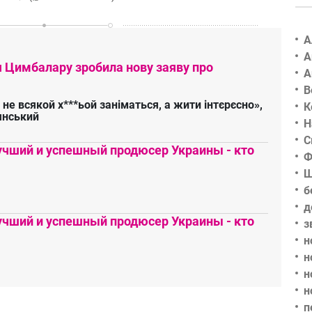
А
А
я Цимбалару зробила нову заяву про
А
В
 не всякой х***ьой заніматься, а жити інтєрєсно»,
К
янський
Н
С
чший и успешный продюсер Украины - кто
Ф
Ш
б
д
чший и успешный продюсер Украины - кто
з
н
н
н
н
п