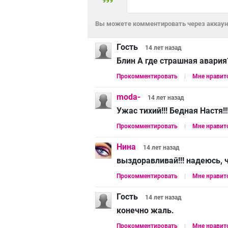
999
Вы можете комментировать через аккаунт
Гость
14 лет
назад
Блин А где страшная авария?
Прокомментировать
Мне нравит
moda-
14 лет
назад
Ужас тихий!!! Бедная Настя!!
Прокомментировать
Мне нравит
Нина
14 лет
назад
выздоравливай!!! надеюсь, ч
Прокомментировать
Мне нравит
Гость
14 лет
назад
конечно жаль.
Прокомментировать
Мне нравит