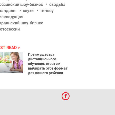
оссийский шоу-бизнес
свадьба
кандалы
слухи
тв-шоу
елеведущая
краинский шоу-бизнес
отосессии
ST READ
Преимущества
дистанционного
обучения: стоит ли
выбирать этот формат
для вашего ребенка