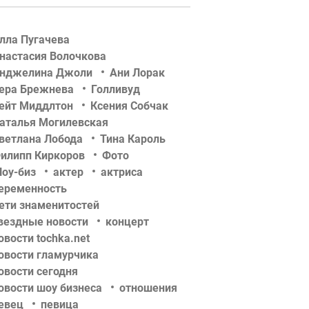
лла Пугачева
настасия Волочкова
нджелина Джоли
Ани Лорак
ера Брежнева
Голливуд
ейт Миддлтон
Ксения Собчак
аталья Могилевская
ветлана Лобода
Тина Кароль
илипп Киркоров
Фото
оу-биз
актер
актриса
еременность
ети знаменитостей
вездные новости
концерт
овости tochka.net
овости гламурчика
овости сегодня
овости шоу бизнеса
отношения
евец
певица