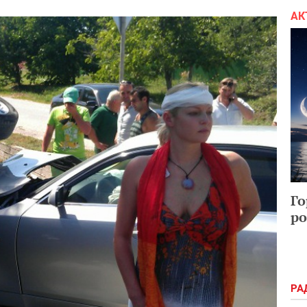
АК
Го
ро
РА