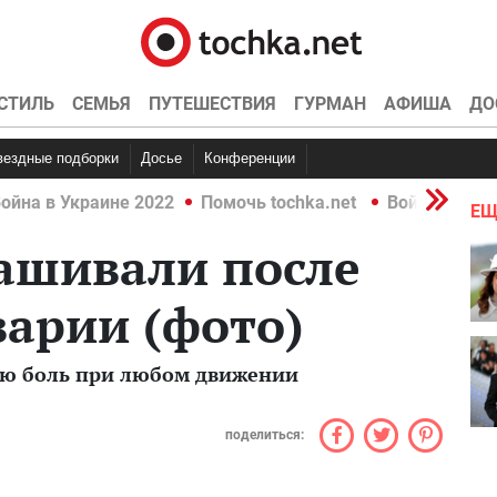
СТИЛЬ
СЕМЬЯ
ПУТЕШЕСТВИЯ
ГУРМАН
АФИША
ДО
Звездные подборки
Досье
Конференции
ойна в Украине 2022
Помочь tochka.net
Война в Укр
ЕЩ
ашивали после
арии (фото)
ую боль при любом движении
поделиться: