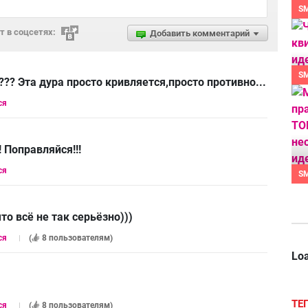
S
 в соцсетях:
Добавить комментарий
S
?? Эта дура просто кривляется,просто противно...
ся
! Поправляйся!!!
ся
S
то всё не так серьёзно)))
ся
(
8 пользователям
)
Loa
ТЕ
ся
(
8 пользователям
)