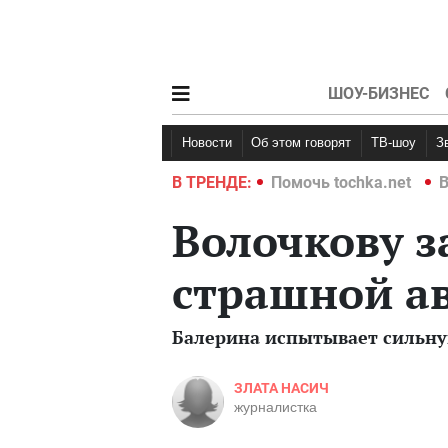
ШОУ-БИЗНЕС
Новости
Об этом говорят
ТВ-шоу
hka.net
Война в Украине 2022
В ТРЕНДЕ:
Помочь tochka.net
В
Волочкову з
страшной ав
Балерина испытывает сильн
ЗЛАТА НАСИЧ
журналистка