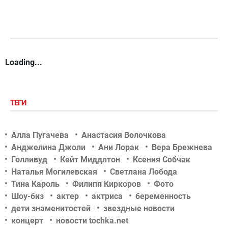
Loading...
ТЕГИ
Алла Пугачева
Анастасия Волочкова
Анджелина Джоли
Ани Лорак
Вера Брежнева
Голливуд
Кейт Миддлтон
Ксения Собчак
Наталья Могилевская
Светлана Лобода
Тина Кароль
Филипп Киркоров
Фото
Шоу-биз
актер
актриса
беременность
дети знаменитостей
звездные новости
концерт
новости tochka.net