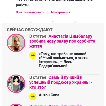
работы...
Прокомментировать
Мне нравится
СЕЙЧАС ОБСУЖДАЮТ
В статье:
Анастасія Цимбалару
зробила нову заяву про особисте
життя
«Тому, шо треба не всякой
х***ьой заніматься, а жити
інтєрєсно», — Лесь
Подерв'янський
В статье:
Самый лучший и
успешный продюсер Украины -
кто это?
Антон Сова