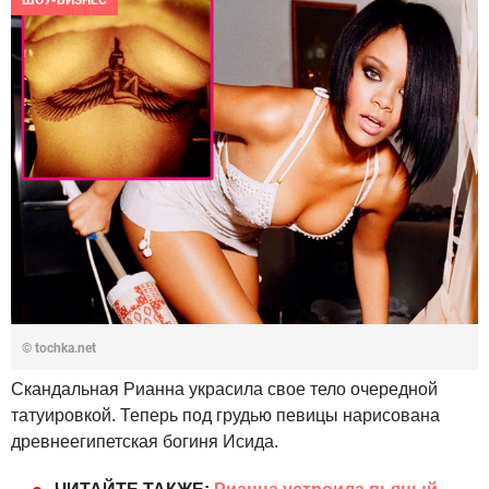
ШОУ-БИЗНЕС
© tochka.net
Скандальная Рианна украсила свое тело очередной
татуировкой. Теперь под грудью певицы нарисована
древнеегипетская богиня Исида.