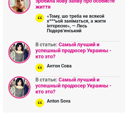
зробила нову заяву про особисте
життя
«Тому, шо треба не всякой
х***ьой заніматься, а жити
інтєрєсно», — Лесь
Подерв'янський
В статье:
Самый лучший и
успешный продюсер Украины -
кто это?
Антон Сова
В статье:
Самый лучший и
успешный продюсер Украины -
кто это?
Anton Sova