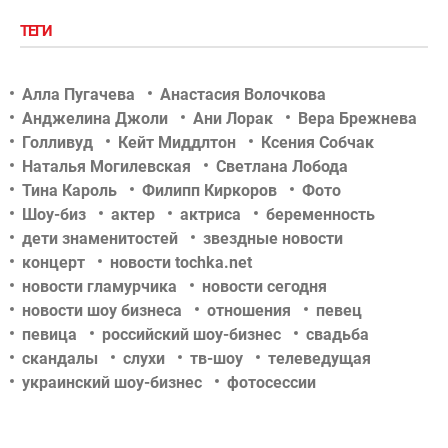
ТЕГИ
Алла Пугачева
Анастасия Волочкова
Анджелина Джоли
Ани Лорак
Вера Брежнева
Голливуд
Кейт Миддлтон
Ксения Собчак
Наталья Могилевская
Светлана Лобода
Тина Кароль
Филипп Киркоров
Фото
Шоу-биз
актер
актриса
беременность
дети знаменитостей
звездные новости
концерт
новости tochka.net
новости гламурчика
новости сегодня
новости шоу бизнеса
отношения
певец
певица
российский шоу-бизнес
свадьба
скандалы
слухи
тв-шоу
телеведущая
украинский шоу-бизнес
фотосессии