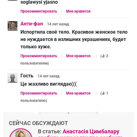
soglawysi yjasno
Прокомментировать
Мне нравится
Анти-фан
14 лет
назад
Испортила своё тело. Красивое женское тело
не нуждается в излишних украшениях, будет
только хуже.
Прокомментировать
Мне нравится
(
2
пользователям
)
Гость
14 лет
назад
Це жахливо виглядає(((
Прокомментировать
Мне нравится
(
1
пользователю
)
СЕЙЧАС ОБСУЖДАЮТ
В статье:
Анастасія Цимбалару