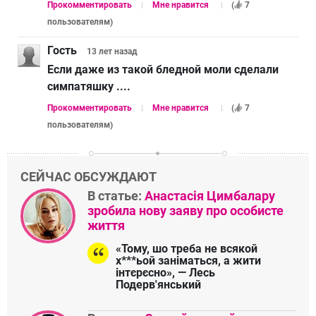
Прокомментировать
Мне нравится
(
7
пользователям
)
Гость
13 лет
назад
Если даже из такой бледной моли сделали
симпатяшку ....
Прокомментировать
Мне нравится
(
7
пользователям
)
СЕЙЧАС ОБСУЖДАЮТ
В статье:
Анастасія Цимбалару
зробила нову заяву про особисте
життя
«Тому, шо треба не всякой
х***ьой заніматься, а жити
інтєрєсно», — Лесь
Подерв'янський