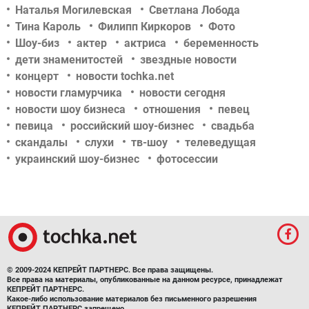
Наталья Могилевская
Светлана Лобода
Тина Кароль
Филипп Киркоров
Фото
Шоу-биз
актер
актриса
беременность
дети знаменитостей
звездные новости
концерт
новости tochka.net
новости гламурчика
новости сегодня
новости шоу бизнеса
отношения
певец
певица
российский шоу-бизнес
свадьба
скандалы
слухи
тв-шоу
телеведущая
украинский шоу-бизнес
фотосессии
© 2009-2024 КЕПРЕЙТ ПАРТНЕРС. Все права защищены.
Все права на материалы, опубликованные на данном ресурсе, принадлежат
КЕПРЕЙТ ПАРТНЕРС.
Какое-либо использование материалов без письменного разрешения
КЕПРЕЙТ ПАРТНЕРС запрещено.