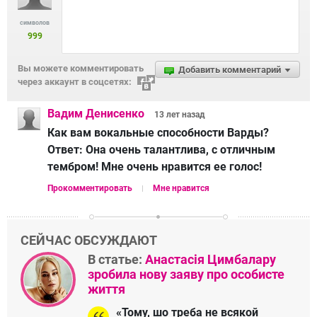
символов
999
Вы можете комментировать
Добавить комментарий
через аккаунт в соцсетях:
Вадим Денисенко
13 лет
назад
Как вам вокальные способности Варды?
Ответ:
Она очень талантлива, с отличным
тембром! Мне очень нравится ее голос!
Прокомментировать
Мне нравится
СЕЙЧАС ОБСУЖДАЮТ
В статье:
Анастасія Цимбалару
зробила нову заяву про особисте
життя
«Тому, шо треба не всякой