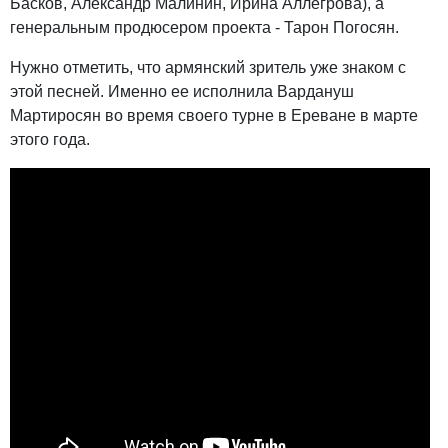
Басков, Александр Малинин, Ирина Аллегрова), а
генеральным продюсером проекта - Тарон Погосян.
Нужно отметить, что армянский зритель уже знаком с
этой песней. Именно ее исполнила Вардануш
Мартиросян во время своего турне в Ереване в марте
этого года.