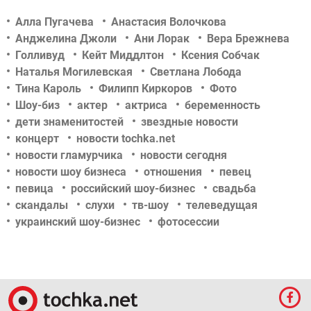
Алла Пугачева
Анастасия Волочкова
Анджелина Джоли
Ани Лорак
Вера Брежнева
Голливуд
Кейт Миддлтон
Ксения Собчак
Наталья Могилевская
Светлана Лобода
Тина Кароль
Филипп Киркоров
Фото
Шоу-биз
актер
актриса
беременность
дети знаменитостей
звездные новости
концерт
новости tochka.net
новости гламурчика
новости сегодня
новости шоу бизнеса
отношения
певец
певица
российский шоу-бизнес
свадьба
скандалы
слухи
тв-шоу
телеведущая
украинский шоу-бизнес
фотосессии