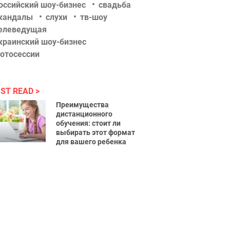
оссийский шоу-бизнес
свадьба
кандалы
слухи
тв-шоу
елеведущая
краинский шоу-бизнес
отосессии
ST READ
Преимущества
дистанционного
обучения: стоит ли
выбирать этот формат
для вашего ребенка