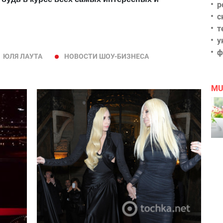
р
с
т
у
ф
ЮЛЯ ЛАУТА
НОВОСТИ ШОУ-БИЗНЕСА
MU