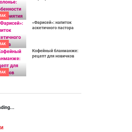
MAK
«Фарисей»: напиток
аскетичного пастора
MAK
Кофейный бланманже:
рецепт для новичков
MAK
ding...
ГИ