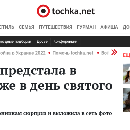
СТИЛЬ
СЕМЬЯ
ПУТЕШЕСТВИЯ
ГУРМАН
АФИША
ДО
Звездные подборки
Досье
Конференции
ойна в Украине 2022
Помочь tochka.net
Война в Укр
ЕЩ
предстала в
е в день святого
онникам сюрприз и выложила в сеть фото