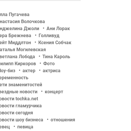
лла Пугачева
настасия Волочкова
нджелина Джоли
Ани Лорак
ера Брежнева
Голливуд
ейт Миддлтон
Ксения Собчак
аталья Могилевская
ветлана Лобода
Тина Кароль
илипп Киркоров
Фото
оу-биз
актер
актриса
еременность
ети знаменитостей
вездные новости
концерт
овости tochka.net
овости гламурчика
овости сегодня
овости шоу бизнеса
отношения
евец
певица