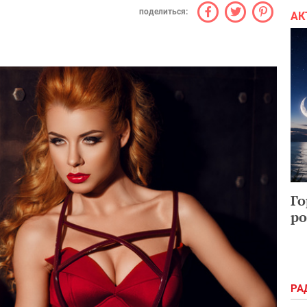
поделиться:
АК
Го
ро
РА