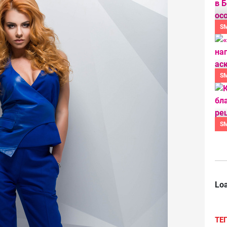
S
S
S
Loa
ТЕ