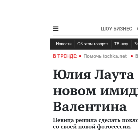
ШОУ-БИЗНЕС
Новости
Об этом говорят
ТВ-шоу
hka.net
Война в Украине 2022
В ТРЕНДЕ:
Помочь tochka.net
В
Юлия Лаута 
новом имидж
Валентина
Певица решила сделать покл
со своей новой фотосессии.