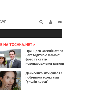
СУГ
RU
аине 2022
Ё НА TOCHKA.NET
Принцеса Євгенія стала
багатодітною мамою:
фото та стать
новонародженої дитини
Денисенко зіткнулася з
побічними ефектами
”уколів краси”