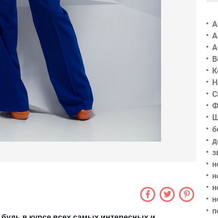
А
А
А
В
К
Н
С
Ф
Ш
б
д
з
н
н
н
н
п
 будь в курсе всех самых интересных и