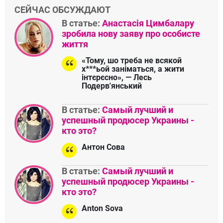
СЕЙЧАС ОБСУЖДАЮТ
В статье:
Анастасія Цимбалару
зробила нову заяву про особисте
життя
«Тому, шо треба не всякой
х***ьой заніматься, а жити
інтєрєсно», — Лесь
Подерв'янський
В статье:
Самый лучший и
успешный продюсер Украины -
кто это?
Антон Сова
В статье:
Самый лучший и
успешный продюсер Украины -
кто это?
Anton Sova