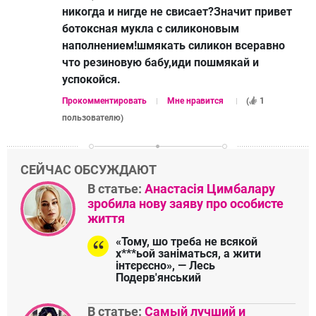
никогда и нигде не свисает?Значит привет
ботоксная мукла с силиконовым
наполнением!шмякать силикон всеравно
что резиновую бабу,иди пошмякай и
успокойся.
Прокомментировать
Мне нравится
(
1
пользователю
)
СЕЙЧАС ОБСУЖДАЮТ
В статье:
Анастасія Цимбалару
зробила нову заяву про особисте
життя
«Тому, шо треба не всякой
х***ьой заніматься, а жити
інтєрєсно», — Лесь
Подерв'янський
В статье:
Самый лучший и