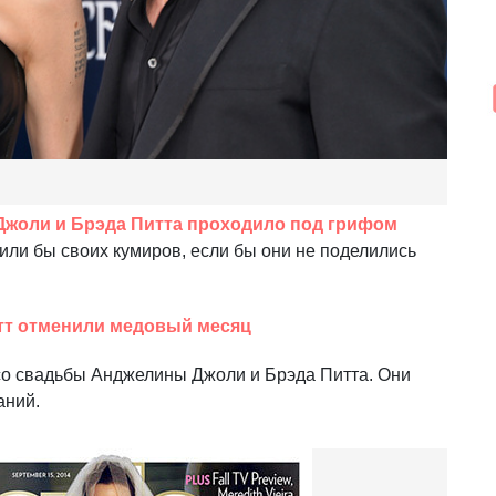
жоли и Брэда Питта проходило под грифом
тили бы своих кумиров, если бы они не поделились
тт отменили медовый месяц
со свадьбы Анджелины Джоли и Брэда Питта. Они
аний.