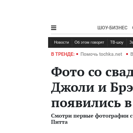
ШОУ-БИЗНЕС
Новости
Об этом говорят
ТВ-шоу
hka.net
Война в Украине 2022
В ТРЕНДЕ:
Помочь tochka.net
В
Фото со св
Джоли и Брэ
появились в
Смотри первые фотографии с
Питта