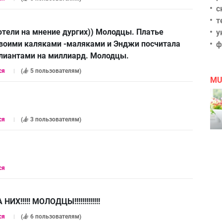
с
т
хотели на мнение дургих)) Молодцы. Платье
у
своими каляками -маляками и Энджи посчитала
ф
ллиантами на миллиард. Молодцы.
ся
(
5 пользователям
)
MU
ся
(
3 пользователям
)
ся
!!!!! МОЛОДЦЫ!!!!!!!!!!!!!
ся
(
6 пользователям
)