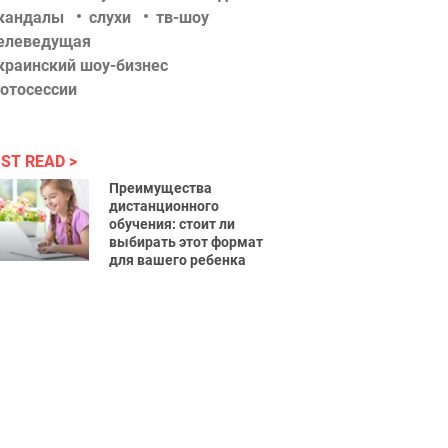
кандалы
слухи
тв-шоу
елеведущая
краинский шоу-бизнес
отосессии
ST READ
Преимущества
дистанционного
обучения: стоит ли
выбирать этот формат
для вашего ребенка