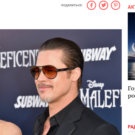
поделиться:
АК
Го
ро
РА