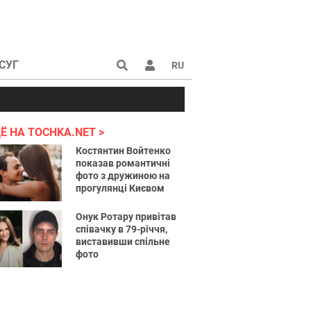
СУГ
RU
аине 2022
Ё НА TOCHKA.NET
Костянтин Войтенко
показав романтичні
фото з дружиною на
прогулянці Києвом
Онук Ротару привітав
співачку в 79-річчя,
виставивши спільне
фото