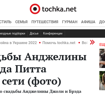
СТИЛЬ
СЕМЬЯ
ПУТЕШЕСТВИЯ
ГУРМАН
АФИША
ДО
Звездные подборки
Досье
Конференции
ойна в Украине 2022
Помочь tochka.net
Война в Укр
ЕЩ
адьбы Анджелины
да Питта
 сети (фото)
о свадьбы Анджелины Джоли и Брэда