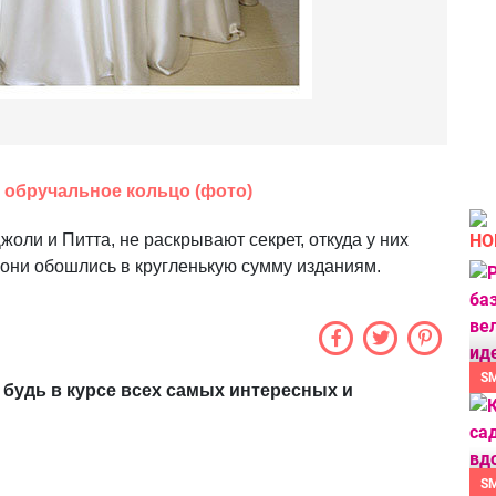
 обручальное кольцо (фото)
НО
ли и Питта, не раскрывают секрет, откуда у них
 они обошлись в кругленькую сумму изданиям.
S
 будь в курсе всех самых интересных и
S