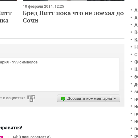
10 февраля 2014, 12:25
А
Питт
Бред Питт пока что не доехал до
А
нка
Сочи
А
В
К
Н
С
Ф
Ш
б
д
з
 в соцсетях:
Добавить комментарий
н
н
н
н
нравится!
п
р
ся
(
3 пользователям
)