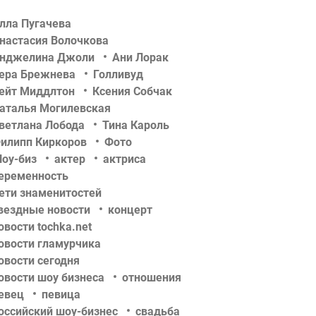
лла Пугачева
настасия Волочкова
нджелина Джоли
Ани Лорак
ера Брежнева
Голливуд
ейт Миддлтон
Ксения Собчак
аталья Могилевская
ветлана Лобода
Тина Кароль
илипп Киркоров
Фото
оу-биз
актер
актриса
еременность
ети знаменитостей
вездные новости
концерт
овости tochka.net
овости гламурчика
овости сегодня
овости шоу бизнеса
отношения
евец
певица
оссийский шоу-бизнес
свадьба