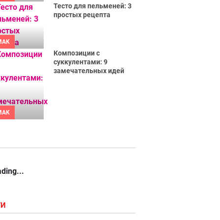
Тесто для пельменей: 3
простых рецепта
MAK
Композиции с
суккулентами: 9
замечательных идей
MAK
ding...
ГИ