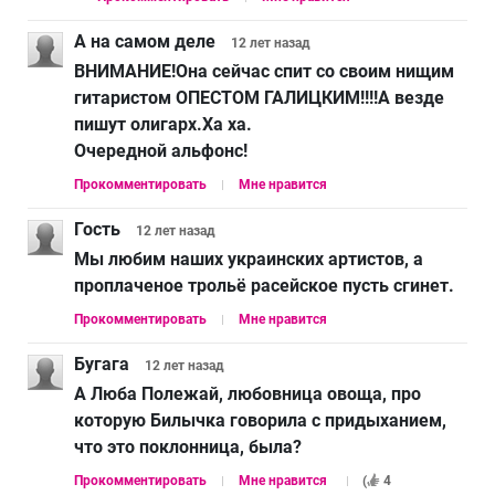
А на самом деле
12 лет
назад
ВНИМАНИЕ!Она сейчас спит со своим нищим
гитаристом ОПЕСТОМ ГАЛИЦКИМ!!!!А везде
пишут олигарх.Ха ха.
Очередной альфонс!
Прокомментировать
Мне нравится
Гость
12 лет
назад
Мы любим наших украинских артистов, а
проплаченое трольё расейское пусть сгинет.
Прокомментировать
Мне нравится
Бугага
12 лет
назад
А Люба Полежай, любовница овоща, про
которую Билычка говорила с придыханием,
что это поклонница, была?
Прокомментировать
Мне нравится
(
4