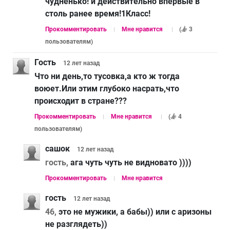
чудненько! и действительно впервые в
столь ранее время!1Класс!
Прокомментировать
Мне нравится
(
3
пользователям
)
Гость
12 лет
назад
Что ни день,то тусовка,а кто ж тогда
воюет.Или этим глубоко насрать,что
происходит в стране???
Прокомментировать
Мне нравится
(
4
пользователям
)
сашок
12 лет
назад
гость,
ага чуть чуть не видновато ))))
Прокомментировать
Мне нравится
гость
12 лет
назад
46,
это не мужики, а бабы)) или с аризоны
не разглядеть))