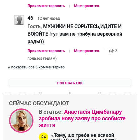
Прокомментировать
Мне нравится
46
12 лет
назад
Гость,
МУЖИКИ НЕ СОРЬТЕСЬ,ИДИТЕ И
ВОЮЙТЕ !тут вам не трибуна верховной
рады))
Прокомментировать
Мне нравится
(
2
пользователям
)
показать все 5 комментариев
ПОКАЗАТЬ ЕЩЕ
СЕЙЧАС ОБСУЖДАЮТ
В статье:
Анастасія Цимбалару
зробила нову заяву про особисте
життя
«Тому, шо треба не всякой