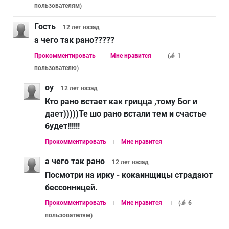
пользователям
)
Гость
12 лет
назад
а чего так рано?????
Прокомментировать
Мне нравится
(
1
пользователю
)
оу
12 лет
назад
Кто рано встает как грицца ,тому Бог и
дает)))))Те шо рано встали тем и счастье
будет!!!!!!
Прокомментировать
Мне нравится
а чего так рано
12 лет
назад
Посмотри на ирку - кокаинщицы страдают
бессонницей.
Прокомментировать
Мне нравится
(
6
пользователям
)