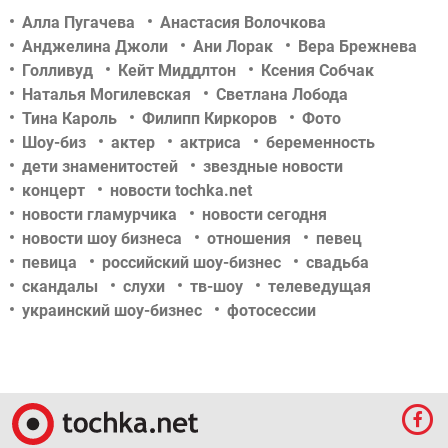
Алла Пугачева
Анастасия Волочкова
Анджелина Джоли
Ани Лорак
Вера Брежнева
Голливуд
Кейт Миддлтон
Ксения Собчак
Наталья Могилевская
Светлана Лобода
Тина Кароль
Филипп Киркоров
Фото
Шоу-биз
актер
актриса
беременность
дети знаменитостей
звездные новости
концерт
новости tochka.net
новости гламурчика
новости сегодня
новости шоу бизнеса
отношения
певец
певица
российский шоу-бизнес
свадьба
скандалы
слухи
тв-шоу
телеведущая
украинский шоу-бизнес
фотосессии