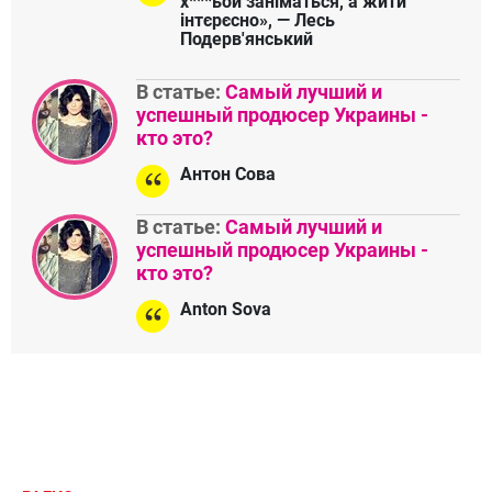
х***ьой заніматься, а жити
інтєрєсно», — Лесь
Подерв'янський
В статье:
Самый лучший и
успешный продюсер Украины -
кто это?
Антон Сова
В статье:
Самый лучший и
успешный продюсер Украины -
кто это?
Anton Sova