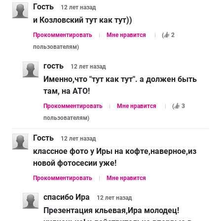
Гость
12 лет
назад
и Козловский тут как тут))
Прокомментировать
Мне нравится
(
2
пользователям
)
гость
12 лет
назад
Именно,что "тут как тут". а должен быть
там, на АТО!
Прокомментировать
Мне нравится
(
3
пользователям
)
Гость
12 лет
назад
классное фото у Иры на кофте,наверное,из
новой фотосесии уже!
Прокомментировать
Мне нравится
спасибо Ира
12 лет
назад
Презентация кльевая,Ира молодец!