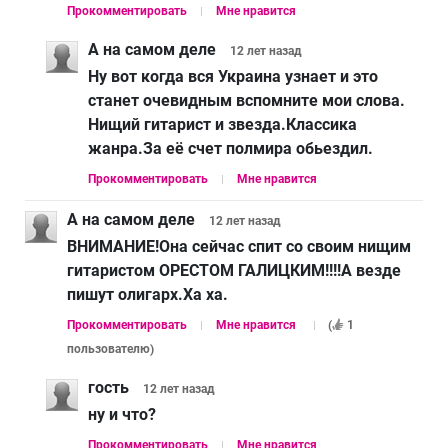
Прокомментировать
Мне нравится
А на самом деле
12 лет
назад
Ну вот когда вся Украина узнает и это
станет очевидным вспомните мои слова.
Нищий гитарист и звезда.Классика
жанра.За её счет полмира обьездил.
Прокомментировать
Мне нравится
А на самом деле
12 лет
назад
ВНИМАНИЕ!Она сейчас спит со своим нищим
гитаристом ОРЕСТОМ ГАЛИЦКИМ!!!!А везде
пишут олигарх.Ха ха.
Прокомментировать
Мне нравится
(
1
пользователю
)
гость
12 лет
назад
ну и что?
Прокомментировать
Мне нравится