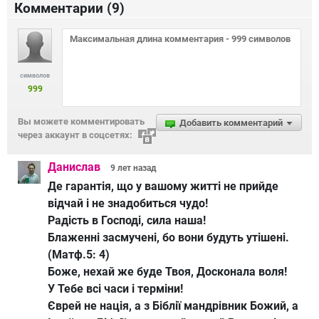
Комментарии (
9
)
символов
999
Вы можете комментировать
Добавить комментарий
через аккаунт в соцсетях:
Данислав
9 лет
назад
Де гарантія, що у вашому житті не прийде
відчай і не знадобиться чудо!
Радість в Господі, сила наша!
Блаженні засмучені, бо вони будуть утішені.
(Матф.5: 4)
Боже, нехай же буде Твоя, Досконала воля!
У Тебе всі часи і терміни!
Єврей не нація, а з Біблії мандрівник Божий, а