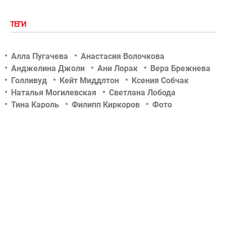
ТЕГИ
Алла Пугачева
Анастасия Волочкова
Анджелина Джоли
Ани Лорак
Вера Брежнева
Голливуд
Кейт Миддлтон
Ксения Собчак
Наталья Могилевская
Светлана Лобода
Тина Кароль
Филипп Киркоров
Фото
Шоу-биз
актер
актриса
беременность
дети знаменитостей
звездные новости
концерт
новости tochka.net
новости гламурчика
новости сегодня
новости шоу бизнеса
отношения
певец
певица
российский шоу-бизнес
свадьба
скандалы
слухи
тв-шоу
телеведущая
украинский шоу-бизнес
фотосессии