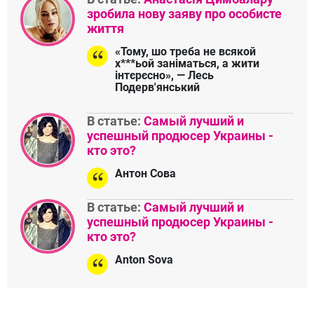
зробила нову заяву про особисте
життя
«Тому, шо треба не всякой
х***ьой заніматься, а жити
інтєрєсно», — Лесь
Подерв'янський
В статье:
Самый лучший и
успешный продюсер Украины -
кто это?
Антон Сова
В статье:
Самый лучший и
успешный продюсер Украины -
кто это?
Anton Sova