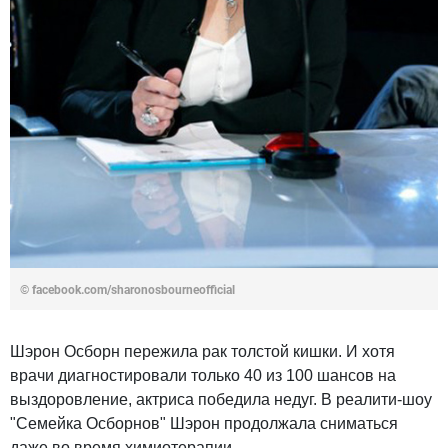
©
facebook.com/sharonosbourneofficial
Шэрон Осборн пережила рак толстой кишки. И хотя
врачи диагностировали только 40 из 100 шансов на
выздоровление, актриса победила недуг. В реалити-шоу
"Семейка Осборнов" Шэрон продолжала сниматься
даже во время химиотерапии.