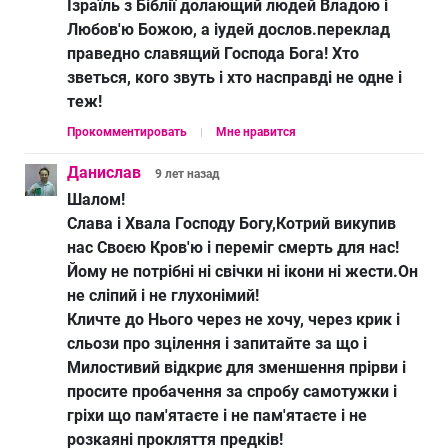
Ізраїль з Біблії долающий людей Владою і
Любов'ю Божою, а іудей дослов.переклад
праведно славящий Господа Бога! Хто
зветься, кого звуть і хто насправді не одне і
теж!
Прокомментировать
Мне нравится
Данислав
9 лет
назад
Шалом!
Слава і Хвала Господу Богу,Котрий викупив
нас Своєю Кров'ю і переміг смерть для нас!
Йому не потрібні ні свічки ні ікони ні жести.Он
не сліпий і не глухонімий!
Кличте до Нього через не хочу, через крик і
сльози про зцілення і запитайте за що і
Милостивий відкриє для зменшення прірви і
просите пробачення за спробу самотужки і
гріхи що пам'ятаєте і не пам'ятаєте і не
розкаяні прокляття предків!