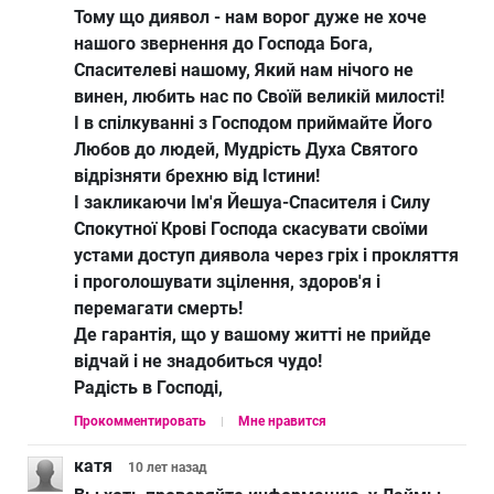
Тому що диявол - нам ворог дуже не хоче
нашого звернення до Господа Бога,
Спасителеві нашому, Який нам нічого не
винен, любить нас по Своїй великій милості!
І в спілкуванні з Господом приймайте Його
Любов до людей, Мудрість Духа Святого
відрізняти брехню від Істини!
І закликаючи Ім'я Йешуа-Спасителя і Силу
Спокутної Крові Господа скасувати своїми
устами доступ диявола через гріх і прокляття
і проголошувати зцілення, здоров'я і
перемагати смерть!
Де гарантія, що у вашому житті не прийде
відчай і не знадобиться чудо!
Радість в Господі,
Прокомментировать
Мне нравится
катя
10 лет
назад