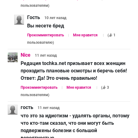
пользователям
)
Гость
10 лет
назад
Вы несете бред
Прокомментировать
Мне нравится
(
1
пользователю
)
Nice
11 лет
назад
Редация tochka.net призывает всех женщин
проходить плановые осмотры и беречь себя!
Ответ:
Да! Это очень правильно!
Прокомментировать
Мне нравится
(
3
пользователям
)
гость
11 лет
назад
что это за идиотизм - удалять органы, потому
что кто-там сказал, что они могут быть
подвержены болезни с большой
вероятностью.