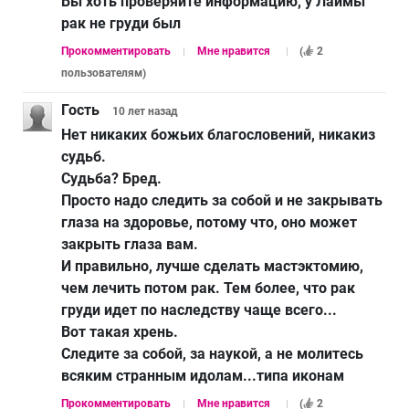
Вы хоть проверяйте информацию, у Лаймы
рак не груди был
Прокомментировать
Мне нравится
(
2
пользователям
)
Гость
10 лет
назад
Нет никаких божьих благословений, никакиз
судьб.
Судьба? Бред.
Просто надо следить за собой и не закрывать
глаза на здоровье, потому что, оно может
закрыть глаза вам.
И правильно, лучше сделать мастэктомию,
чем лечить потом рак. Тем более, что рак
груди идет по наследству чаще всего...
Вот такая хрень.
Следите за собой, за наукой, а не молитесь
всяким странным идолам...типа иконам
Прокомментировать
Мне нравится
(
2