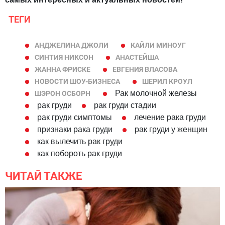
ТЕГИ
АНДЖЕЛИНА ДЖОЛИ
КАЙЛИ МИНОУГ
СИНТИЯ НИКСОН
АНАСТЕЙША
ЖАННА ФРИСКЕ
ЕВГЕНИЯ ВЛАСОВА
НОВОСТИ ШОУ-БИЗНЕСА
ШЕРИЛ КРОУЛ
Рак молочной железы
ШЭРОН ОСБОРН
рак груди
рак груди стадии
рак груди симптомы
лечение рака груди
признаки рака груди
рак груди у женщин
как вылечить рак груди
как побороть рак груди
ЧИТАЙ ТАКЖЕ