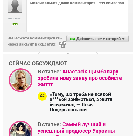
символов
999
Вы можете комментировать
Добавить комментарий
через аккаунт в соцсетях:
СЕЙЧАС ОБСУЖДАЮТ
В статье:
Анастасія Цимбалару
зробила нову заяву про особисте
життя
«Тому, шо треба не всякой
х***ьой заніматься, а жити
інтєрєсно», — Лесь
Подерв'янський
В статье:
Самый лучший и
успешный продюсер Украины -