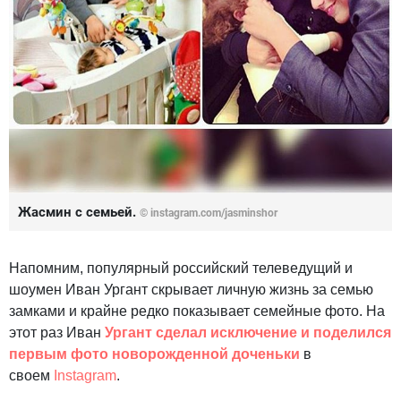
Жасмин с семьей.
©
instagram.com/jasminshor
Напомним, популярный российский телеведущий и
шоумен Иван Ургант скрывает личную жизнь за семью
замками и крайне редко показывает семейные фото. На
этот раз Иван
Ургант сделал исключение и поделился
первым фото новорожденной доченьки
в
своем
Instagram
.