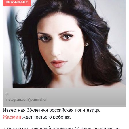
ШОУ-БИЗНЕС
©
instagram.com/jasminshor
Известная 38-летняя российская поп-певица
Жасмин
ждет третьего ребенка.
Заметно округлившийся животик Жасмин во время ее