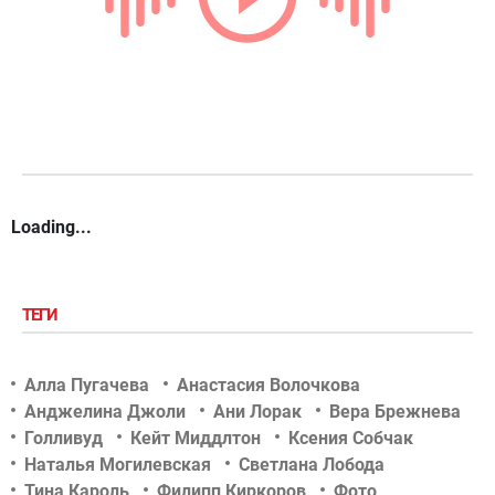
Loading...
ТЕГИ
Алла Пугачева
Анастасия Волочкова
Анджелина Джоли
Ани Лорак
Вера Брежнева
Голливуд
Кейт Миддлтон
Ксения Собчак
Наталья Могилевская
Светлана Лобода
Тина Кароль
Филипп Киркоров
Фото