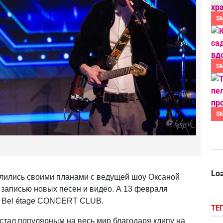
S
S
S
Loa
лились своими планами с ведущей шоу Оксаной
 записью новых песен и видео. А 13 февраля
в Bel étage CONCERT CLUB.
ТЕ
стал популярным на весь мир благодаря клипу на