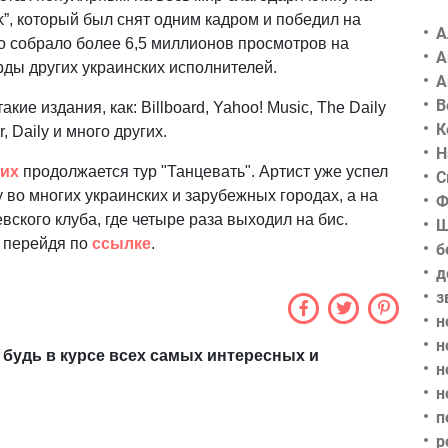
”, который был снят одним кадром и победил на
А
ео собрало более 6,5 миллионов просмотров на
А
рды других украинских исполнителей.
А
В
кие издания, как: Billboard, Yahoo! Music, The Daily
К
, Daily и много других.
Н
ких
продолжается тур "Танцевать". Артист уже успел
С
во многих украинских и зарубежных городах, а на
Ф
вского клуба, где четыре раза выходил на бис.
Ш
 перейдя по
ссылке
.
б
д
з
н
н
 будь в курсе всех самых интересных и
н
н
п
р