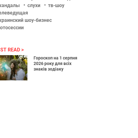
кандалы
слухи
тв-шоу
елеведущая
краинский шоу-бизнес
отосессии
ST READ
Гороскоп на 1 серпня
2026 року для всіх
знаків зодіаку