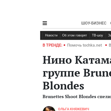
ШОУ-БИЗНЕС
Новости
Об этом говорят
ТВ-шоу
hka.net
Война в Украине 2022
В ТРЕНДЕ:
Помочь tochka.net
В
Нино Катам
группе Brune
Blondes
Brunettes Shoot Blondes спел
ОЛЬГА КНЯЖЕВИЧ