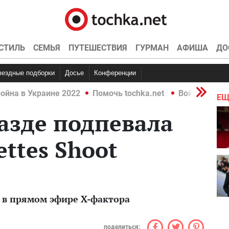
СТИЛЬ
СЕМЬЯ
ПУТЕШЕСТВИЯ
ГУРМАН
АФИША
ДО
Звездные подборки
Досье
Конференции
ойна в Украине 2022
Помочь tochka.net
Война в Укр
ЕЩ
азде подпевала
ttes Shoot
и в прямом эфире Х-фактора
поделиться: