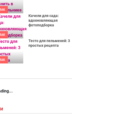
MAK
Качели для сада:
вдохновляющая
фотоподборка
MAK
Тесто для пельменей: 3
простых рецепта
MAK
ding...
ГИ