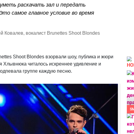
уметь раскачать зал и передать
Это самое главное условие во время
й Ковалев, вокалист Brunettes Shoot Blondes
nettes Shoot Blondes взорвали шоу, публика и жюри
ея Хлывнюка читалось искреннее удивление и
НО
подпевала группе каждую песню.
S