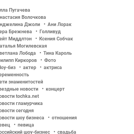
лла Пугачева
настасия Волочкова
нджелина Джоли
Ани Лорак
ера Брежнева
Голливуд
ейт Миддлтон
Ксения Собчак
аталья Могилевская
ветлана Лобода
Тина Кароль
илипп Киркоров
Фото
оу-биз
актер
актриса
еременность
ети знаменитостей
вездные новости
концерт
овости tochka.net
овости гламурчика
овости сегодня
овости шоу бизнеса
отношения
евец
певица
оссийский шоу-бизнес
свадьба