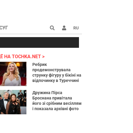
СУГ
RU
аине 2022
Ё НА TOCHKA.NET
Ребрик
продемонструвала
струнку фігуру у бікіні на
відпочинку в Туреччині
Дружина Пірса
Броснана привітала
його зі срібним весіллям
і показала архівні фото