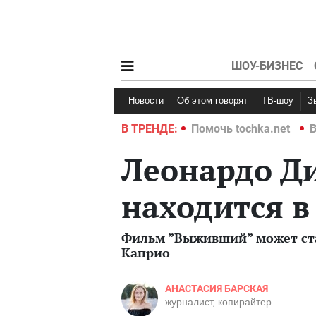
ШОУ-БИЗНЕС
Новости
Об этом говорят
ТВ-шоу
hka.net
Война в Украине 2022
В ТРЕНДЕ:
Помочь tochka.net
В
Леонардо Д
находится в
Фильм ”Выживший” может ст
Каприо
АНАСТАСИЯ БАРСКАЯ
журналист, копирайтер