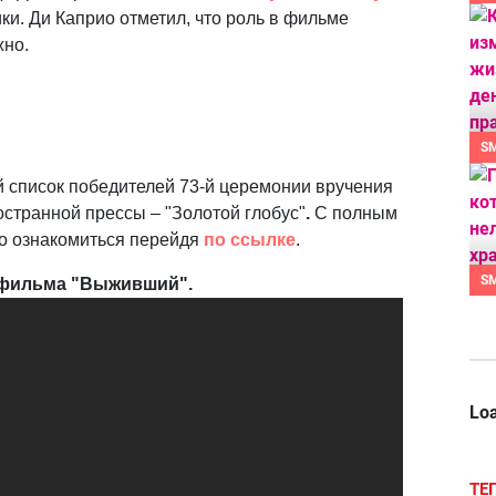
ки. Ди Каприо отметил, что роль в фильме
жно.
S
й список победителей 73-й церемонии вручения
остранной прессы –
"Золотой глобус"
.
С полным
о ознакомиться перейдя
по ссылке
.
S
 фильма "Выживший".
Loa
ТЕ