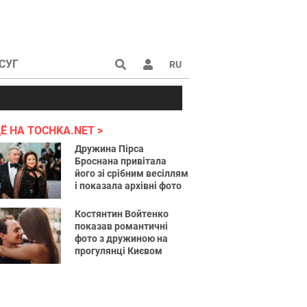
СУГ
RU
аине 2022
Ё НА TOCHKA.NET
Дружина Пірса
Броснана привітала
його зі срібним весіллям
і показала архівні фото
Костянтин Войтенко
показав романтичні
фото з дружиною на
прогулянці Києвом