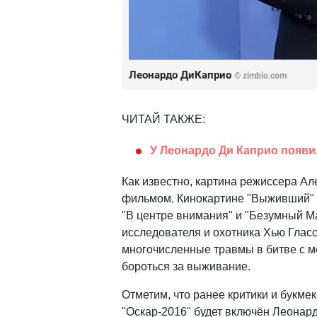
Леонардо ДиКаприо
© zimbio.com
ЧИТАЙ ТАКЖЕ:
У Леонардо Ди Каприо появи
Как известно, картина режиссера А
фильмом. Кинокартине "Выживший" уд
"В центре внимания" и "Безумный М
исследователя и охотника Хью Гласс
многочисленные травмы в битве с м
бороться за выживание.
Отметим, что ранее критики и букмек
"Оскар-2016" будет включён Леонар