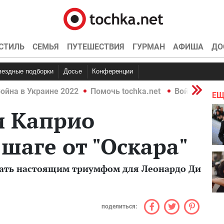
СТИЛЬ
СЕМЬЯ
ПУТЕШЕСТВИЯ
ГУРМАН
АФИША
ДО
Звездные подборки
Досье
Конференции
ойна в Украине 2022
Помочь tochka.net
Война в Укр
ЕЩ
и Каприо
 шаге от "Оскара"
ать настоящим триумфом для Леонардо Ди
поделиться: