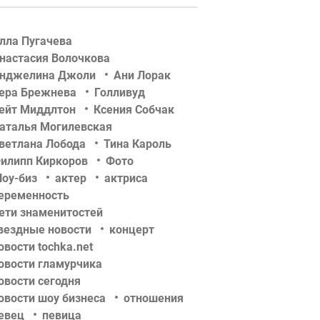
лла Пугачева
настасия Волочкова
нджелина Джоли
Ани Лорак
ера Брежнева
Голливуд
ейт Миддлтон
Ксения Собчак
аталья Могилевская
ветлана Лобода
Тина Кароль
илипп Киркоров
Фото
оу-биз
актер
актриса
еременность
ети знаменитостей
вездные новости
концерт
овости tochka.net
овости гламурчика
овости сегодня
овости шоу бизнеса
отношения
евец
певица