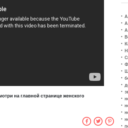
А
А
А
В
К
Н
С
Ф
Ш
б
д
з
мотри на главной странице женского
н
н
н
н
п