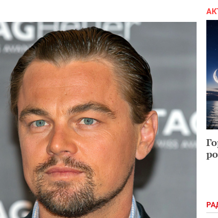
АК
Го
ро
РА