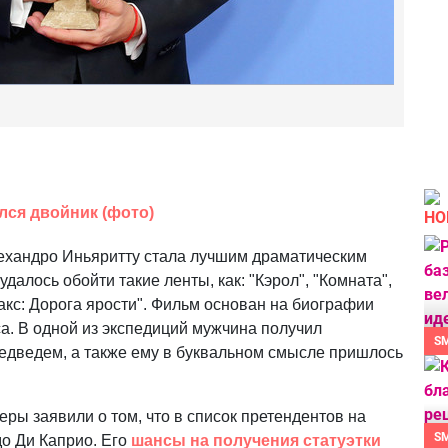
лся двойник (фото)
НО
лехандро Иньяритту стала лучшим драматическим
алось обойти такие ленты, как: "Кэрол", "Комната",
акс: Дорога ярости". Фильм основан на биографии
а. В одной из экспедиций мужчина получил
S
едведем, а также ему в буквальном смысле пришлось
еры заявили о том, что в список претендентов на
S
до Ди Каприо. Его
шансы на получения статуэтки