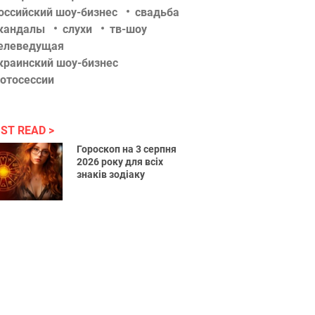
оссийский шоу-бизнес
свадьба
кандалы
слухи
тв-шоу
елеведущая
краинский шоу-бизнес
отосессии
ST READ
Гороскоп на 3 серпня
2026 року для всіх
знаків зодіаку