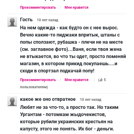
Прокомментировать
Мне нравится
Гость
10 лет
назад
На нем одежда - как будто он с нее вырос.
Вечно какие-то пиджаки впритык, штаны с
попы сползают, рубашка - плечи не на месте
(см. заглавное фото)...Ваня, если твоя жена
не втыкается, во что ты одет, просто поменяй
магазин, в котором прикид покупаешь....и
сходи в спортзал подкачай попу!
Прокомментировать
Мне нравится
(
5
пользователям
)
какое же оно отвратное
10 лет
назад
Любят не за что-то, а просто так. Но таким
Ургантам - потомкам жыдочекистов,
которые рубили украинских крестьян на
капусту, этого не понять. Их бог - деньги.