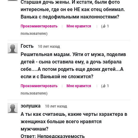
Старшая дочь жены. И кстати, были фото
интересные, где он ее НЕ как отец обнимал.
Ванька с педофильными наклонностями?
Прокомментировать
Мне нравится
(
1
пользователю
)
Гость
10 лет
назад
Решительная мадам. Уйти от мужа, поделив
детей - сына оставила ему, а дочь забрала
себе....А потом родить еще двоих детей...А
если и с Ванькой не сложится?
Прокомментировать
Мне нравится
(
1
пользователю
)
золушка
10 лет
назад
А ты как считаешь, какие черты характера в
женщинах больше всего нравятся
мужчинам?
Ответ:
Непредсказуемость