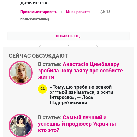
дочь не его.
Прокомментировать
Мне нравится
(
13
пользователям
)
ПОКАЗАТЬ ЕЩЕ
СЕЙЧАС ОБСУЖДАЮТ
В статье:
Анастасія Цимбалару
зробила нову заяву про особисте
життя
«Тому, шо треба не всякой
х***ьой заніматься, а жити
інтєрєсно», — Лесь
Подерв'янський
В статье:
Самый лучший и
успешный продюсер Украины -
кто это?