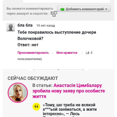
Вы можете комментировать
Добавить комментарий
через аккаунт в соцсетях:
бла бла
10 лет
назад
Тебе понравилось выступление дочери
Волочковой?
Ответ:
нет
Прокомментировать
Мне нравится
(
3
пользователям
)
СЕЙЧАС ОБСУЖДАЮТ
В статье:
Анастасія Цимбалару
зробила нову заяву про особисте
життя
«Тому, шо треба не всякой
х***ьой заніматься, а жити
інтєрєсно», — Лесь