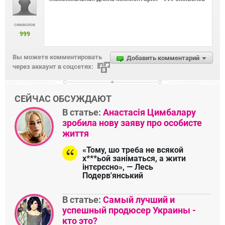
символов
999
Вы можете комментировать
Добавить комментарий
через аккаунт в соцсетях:
СЕЙЧАС ОБСУЖДАЮТ
В статье:
Анастасія Цимбалару
зробила нову заяву про особисте
життя
«Тому, шо треба не всякой
х***ьой заніматься, а жити
інтєрєсно», — Лесь
Подерв'янський
В статье:
Самый лучший и
успешный продюсер Украины -
кто это?