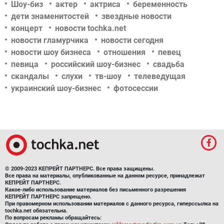
Шоу-биз
актер
актриса
беременность
дети знаменитостей
звездные новости
концерт
новости tochka.net
новости гламурчика
новости сегодня
новости шоу бизнеса
отношения
певец
певица
российский шоу-бизнес
свадьба
скандалы
слухи
тв-шоу
телеведущая
украинский шоу-бизнес
фотосессии
© 2009-2023 КЕПРЕЙТ ПАРТНЕРС. Все права защищены.
Все права на материалы, опубликованные на данном ресурсе, принадлежат
КЕПРЕЙТ ПАРТНЕРС.
Какое-либо использование материалов без письменного разрешения
КЕПРЕЙТ ПАРТНЕРС запрещено.
При правомерном использовании материалов с данного ресурса, гиперссылка на
tochka.net обязательна.
По вопросам рекламы обращайтесь: