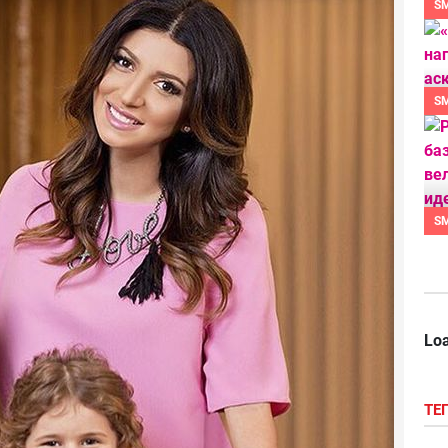
S
S
S
Loa
ТЕ