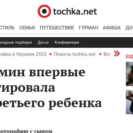
СТИЛЬ
СЕМЬЯ
ПУТЕШЕСТВИЯ
ГУРМАН
АФИША
ДО
Звездные подборки
Досье
Конференции
ойна в Украине 2022
Помочь tochka.net
Война в Укр
ЕЩ
мин впервые
ировала
етьего ребенка
фоторафию с сыном