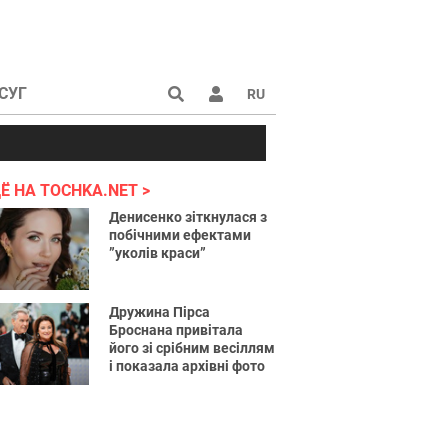
СУГ
RU
аине 2022
Ё НА TOCHKA.NET
Денисенко зіткнулася з
побічними ефектами
”уколів краси”
Дружина Пірса
Броснана привітала
його зі срібним весіллям
і показала архівні фото