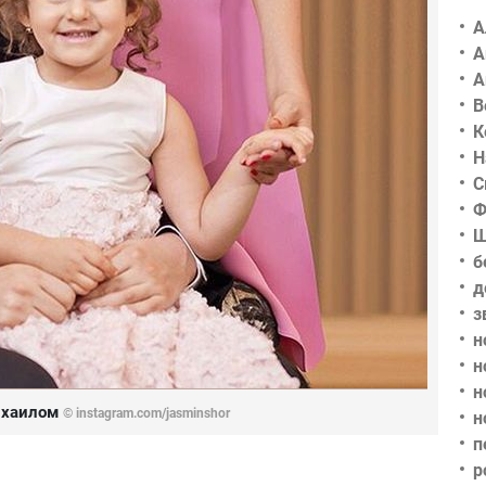
А
А
А
В
К
Н
С
Ф
Ш
б
д
з
н
н
н
ихаилом
©
instagram.com/jasminshor
н
п
р