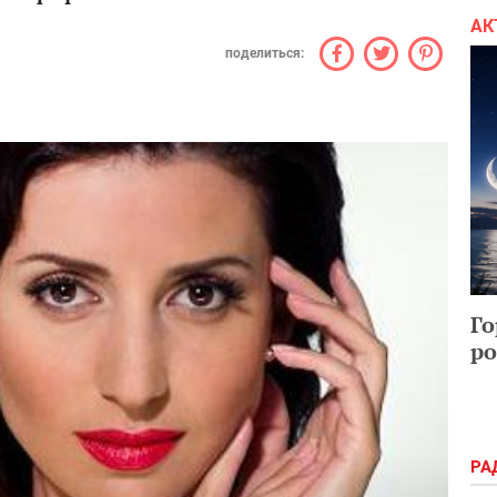
АК
поделиться:
Го
ро
РА