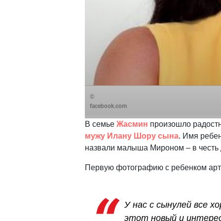
©
facebook.com
В семье
Жасмин
произошло радостн
мужу Илану Шору сына
. Имя ребе
назвали малыша Мироном – в честь 
Первую фотографию с ребенком арти
У нас с сынулей все х
этот новый и интерес