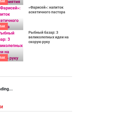
MAK
«Фарисей»: напиток
аскетичного пастора
MAK
Рыбный базар: 3
великолепных идеи на
скорую руку
MAK
ding...
ГИ