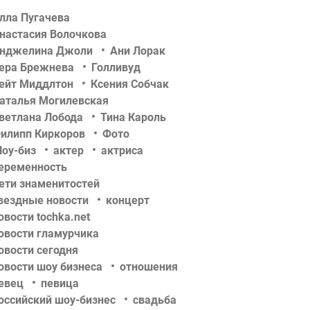
лла Пугачева
настасия Волочкова
нджелина Джоли
Ани Лорак
ера Брежнева
Голливуд
ейт Миддлтон
Ксения Собчак
аталья Могилевская
ветлана Лобода
Тина Кароль
илипп Киркоров
Фото
оу-биз
актер
актриса
еременность
ети знаменитостей
вездные новости
концерт
овости tochka.net
овости гламурчика
овости сегодня
овости шоу бизнеса
отношения
евец
певица
оссийский шоу-бизнес
свадьба