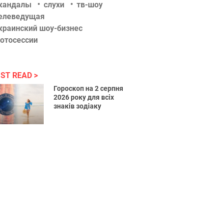
кандалы
слухи
тв-шоу
елеведущая
краинский шоу-бизнес
отосессии
ST READ
Гороскоп на 2 серпня
2026 року для всіх
знаків зодіаку