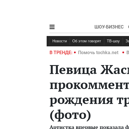
ШОУ-БИЗНЕС
Новости
Об этом говорят
ТВ-шоу
hka.net
Война в Украине 2022
В ТРЕНДЕ:
Помочь tochka.net
В
Певица Жас
прокоммент
рождения тр
(фото)
Артистка впервые показала 