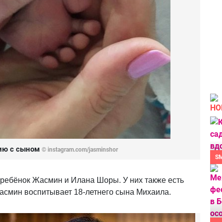
НО
ию с сыном
©
instagram.com/jasminshor
S
 ребёнок Жасмин и Илана Шоры. У них также есть
Жасмин воспитывает 18-летнего сына Михаила.