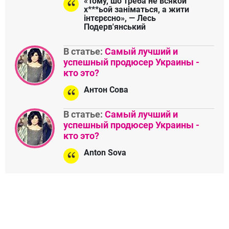
«Тому, шо треба не всякой
х***ьой заніматься, а жити
інтєрєсно», — Лесь
Подерв'янський
В статье:
Самый лучший и
успешный продюсер Украины -
кто это?
Антон Сова
В статье:
Самый лучший и
успешный продюсер Украины -
кто это?
Anton Sova