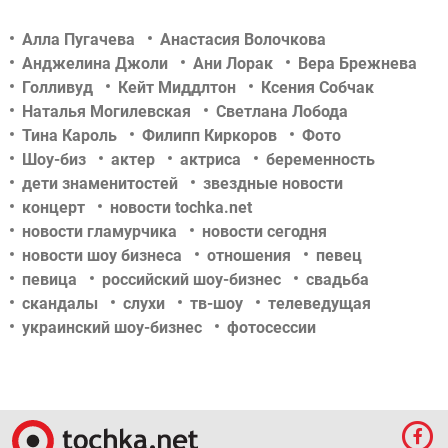
Алла Пугачева
Анастасия Волочкова
Анджелина Джоли
Ани Лорак
Вера Брежнева
Голливуд
Кейт Миддлтон
Ксения Собчак
Наталья Могилевская
Светлана Лобода
Тина Кароль
Филипп Киркоров
Фото
Шоу-биз
актер
актриса
беременность
дети знаменитостей
звездные новости
концерт
новости tochka.net
новости гламурчика
новости сегодня
новости шоу бизнеса
отношения
певец
певица
российский шоу-бизнес
свадьба
скандалы
слухи
тв-шоу
телеведущая
украинский шоу-бизнес
фотосессии