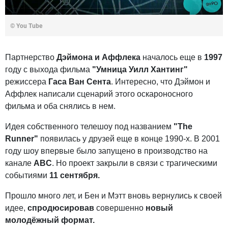
© You Tube
Партнерство
Дэймона и Аффлека
началось еще в
1997
году с выхода фильма
"Умница Уилл Хантинг"
режиссера
Гаса Ван Сента
. Интересно, что Дэймон и
Аффлек написали сценарий этого оскароносного
фильма и оба снялись в нем.
Идея собственного телешоу под названием
"The
Runner"
появилась у друзей еще в конце 1990-х. В 2001
году шоу впервые было запущено в производство на
канале
ABC
. Но проект закрыли в связи с трагическими
событиями
11 сентября.
Прошло много лет, и Бен и Мэтт вновь вернулись к своей
идее,
спродюсировав
совершенно
новый
молодёжный формат.