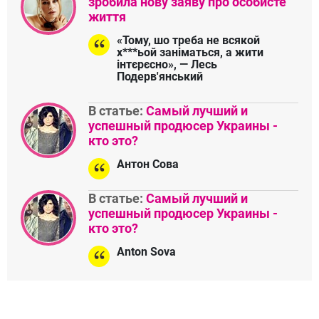
зробила нову заяву про особисте
життя
«Тому, шо треба не всякой
х***ьой заніматься, а жити
інтєрєсно», — Лесь
Подерв'янський
В статье:
Самый лучший и
успешный продюсер Украины -
кто это?
Антон Сова
В статье:
Самый лучший и
успешный продюсер Украины -
кто это?
Anton Sova