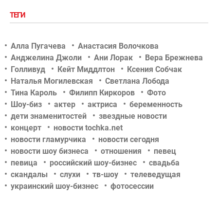
ТЕГИ
Алла Пугачева
Анастасия Волочкова
Анджелина Джоли
Ани Лорак
Вера Брежнева
Голливуд
Кейт Миддлтон
Ксения Собчак
Наталья Могилевская
Светлана Лобода
Тина Кароль
Филипп Киркоров
Фото
Шоу-биз
актер
актриса
беременность
дети знаменитостей
звездные новости
концерт
новости tochka.net
новости гламурчика
новости сегодня
новости шоу бизнеса
отношения
певец
певица
российский шоу-бизнес
свадьба
скандалы
слухи
тв-шоу
телеведущая
украинский шоу-бизнес
фотосессии