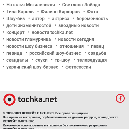
Наталья Могилевская
Светлана Лобода
Тина Кароль
Филипп Киркоров
Фото
Шоу-биз
актер
актриса
беременность
дети знаменитостей
звездные новости
концерт
новости tochka.net
новости гламурчика
новости сегодня
новости шоу бизнеса
отношения
певец
певица
российский шоу-бизнес
свадьба
скандалы
слухи
тв-шоу
телеведущая
украинский шоу-бизнес
фотосессии
© 2009-2024 КЕПРЕЙТ ПАРТНЕРС. Все права защищены.
Все права на материалы, опубликованные на данном ресурсе, принадлежат
КЕПРЕЙТ ПАРТНЕРС.
Какое-либо использование материалов без письменного разрешения