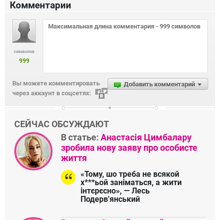
Комментарии
символов
999
Вы можете комментировать
Добавить комментарий
через аккаунт в соцсетях:
СЕЙЧАС ОБСУЖДАЮТ
В статье:
Анастасія Цимбалару
зробила нову заяву про особисте
життя
«Тому, шо треба не всякой
х***ьой заніматься, а жити
інтєрєсно», — Лесь
Подерв'янський