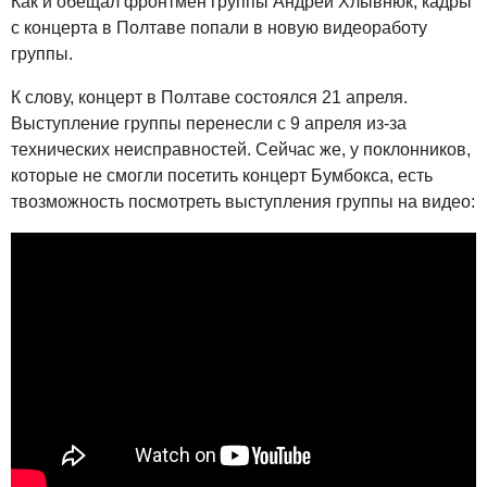
Как и обещал фронтмен группы Андрей Хлывнюк, кадры
с концерта в Полтаве попали в новую видеоработу
группы.
К слову, концерт в Полтаве состоялся 21 апреля.
Выступление группы перенесли с 9 апреля из-за
технических неисправностей. Сейчас же, у поклонников,
которые не смогли посетить концерт Бумбокса, есть
твозможность посмотреть выступления группы на видео: