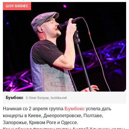
ШОУ-БИЗНЕС
Бумбокс
© Олег Батрак, tochka.net
Начиная со 2 апреля группа
Бумбокс
успела дать
концерты в Киеве, Днепропетровске, Полтаве,
Запорожье, Кривом Роге и Одессе.