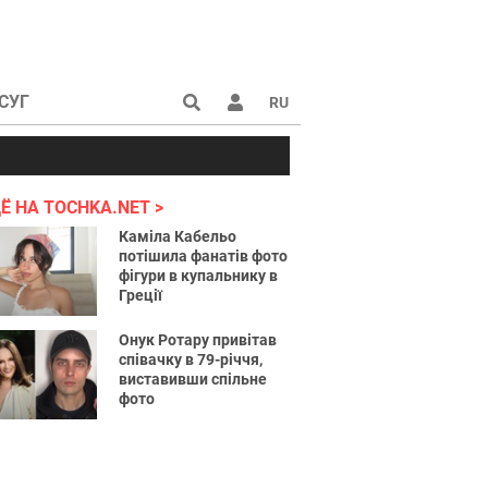
СУГ
RU
аине 2022
Ё НА TOCHKA.NET
Каміла Кабельо
потішила фанатів фото
фігури в купальнику в
Греції
Онук Ротару привітав
співачку в 79-річчя,
виставивши спільне
фото