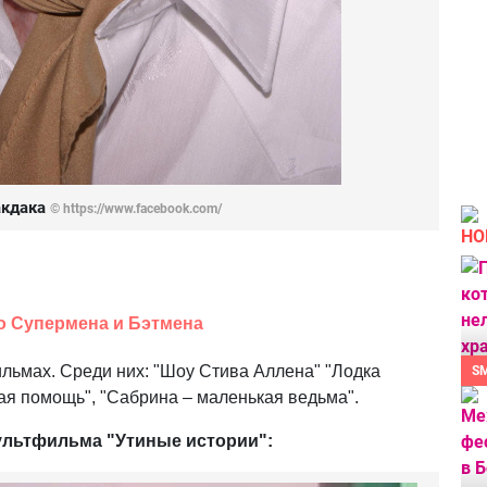
акдака
© https://www.facebook.com/
НО
о Супермена и Бэтмена
ильмах. Среди них: "Шоу Стива Аллена" "Лодка
S
ая помощь", "Сабрина – маленькая ведьма".
ультфильма "Утиные истории":