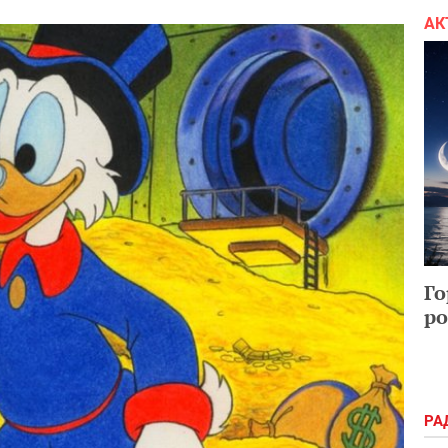
АК
Го
ро
РА