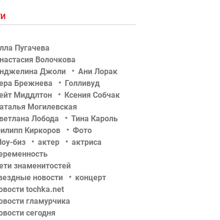
ГИ
лла Пугачева
настасия Волочкова
нджелина Джоли
Ани Лорак
ера Брежнева
Голливуд
ейт Миддлтон
Ксения Собчак
аталья Могилевская
ветлана Лобода
Тина Кароль
илипп Киркоров
Фото
оу-биз
актер
актриса
еременность
ети знаменитостей
вездные новости
концерт
овости tochka.net
овости гламурчика
овости сегодня