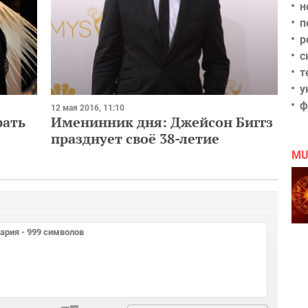
н
п
р
с
т
у
ф
12 мая 2016, 11:10
рать
Именинник дня: Джейсон Биггз
празднует своё 38-летие
MU