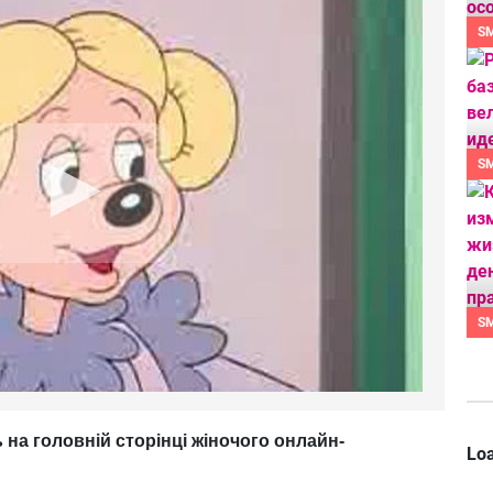
S
S
S
 на головній сторінці жіночого онлайн-
Loa