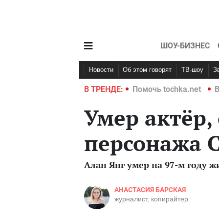
ШОУ-БИЗНЕС
Новости
Об этом говорят
ТВ-шоу
hka.net
Война в Украине 2022
В ТРЕНДЕ:
Помочь tochka.net
В
Умер актёр,
персонажа 
Алан Янг умер на 97-м году ж
АНАСТАСИЯ БАРСКАЯ
журналист, копирайтер