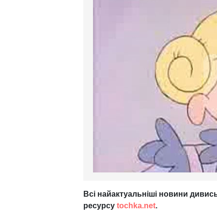
Всі найактуальніші новини дивись
ресурсу
tochka.net
.