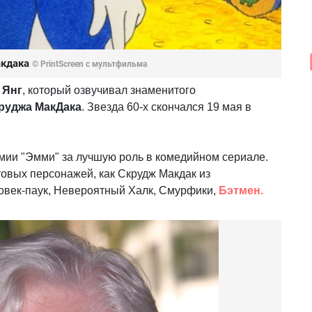
акдака
© PrintScreen с мультфильма
 Янг
, который озвучивал знаменитого
руджа МакДака
. Звезда 60-х скончался 19 мая в
мии "Эмми" за лучшую роль в комедийном сериале.
ьтовых персонажей, как Скрудж Макдак из
овек-паук, Невероятный Халк, Смурфики,
Бэтмен.