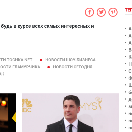
ТЕ
 будь в курсе всех самых интересных и
А
А
А
В
К
ТИ TOCHKA.NET
НОВОСТИ ШОУ-БИЗНЕСА
Н
ОСТИ ГЛАМУРЧИКА
НОВОСТИ СЕГОДНЯ
С
АК
Ф
Ш
б
д
з
н
н
н