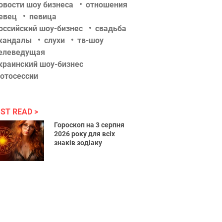
овости шоу бизнеса
отношения
евец
певица
оссийский шоу-бизнес
свадьба
кандалы
слухи
тв-шоу
елеведущая
краинский шоу-бизнес
отосессии
ST READ
Гороскоп на 3 серпня
2026 року для всіх
знаків зодіаку