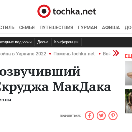
СТИЛЬ
СЕМЬЯ
ПУТЕШЕСТВИЯ
ГУРМАН
АФИША
ДО
Звездные подборки
Досье
Конференции
ойна в Украине 2022
Помочь tochka.net
Война в Укр
ЕЩ
 озвучивший
Скруджа МакДака
изни
поделиться: