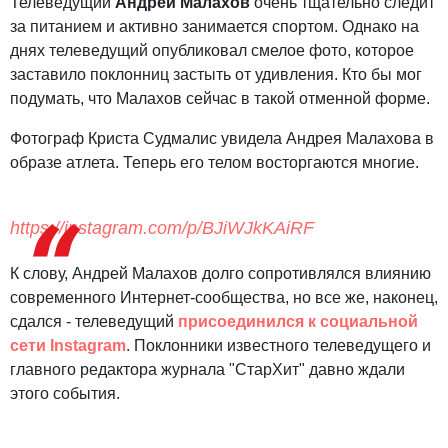
Телеведущий
Андрей Малахов
очень тщательно следит
за питанием и активно занимается спортом. Однако на
днях телеведущий опубликовал смелое фото, которое
заставило поклонниц застыть от удивления. Кто бы мог
подумать, что Малахов сейчас в такой отменной форме.
Фотограф Криста Судмалис увидела Андрея Малахова в
образе атлета. Теперь его телом восторгаются многие.
https://instagram.com/p/BJiWJkKAiRF
К слову, Андрей Малахов долго сопротивлялся влиянию
современного Интернет-сообщества, но все же, наконец,
сдался - телеведущий
присоединился к социальной
сети Instagram
. Поклонники известного телеведущего и
главного редактора журнала "СтарХит" давно ждали
этого события.