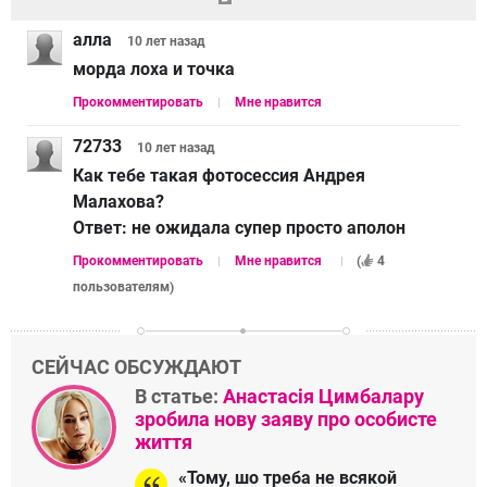
алла
10 лет
назад
морда лоха и точка
Прокомментировать
Мне нравится
72733
10 лет
назад
Как тебе такая фотосессия Андрея
Малахова?
Ответ:
не ожидала супер просто аполон
Прокомментировать
Мне нравится
(
4
пользователям
)
СЕЙЧАС ОБСУЖДАЮТ
В статье:
Анастасія Цимбалару
зробила нову заяву про особисте
життя
«Тому, шо треба не всякой