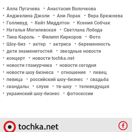
Алла Пугачева
Анастасия Волочкова
Анджелина Джоли
Ани Лорак
Вера Брежнева
Голливуд
Кейт Миддлтон
Ксения Собчак
Наталья Могилевская
Светлана Лобода
Тина Кароль
Филипп Киркоров
Фото
Шоу-биз
актер
актриса
беременность
дети знаменитостей
звездные новости
концерт
новости tochka.net
новости гламурчика
новости сегодня
новости шоу бизнеса
отношения
певец
певица
российский шоу-бизнес
свадьба
скандалы
слухи
тв-шоу
телеведущая
украинский шоу-бизнес
фотосессии