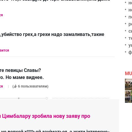
н
н
ся
п
р
с
,убийство грех,а грехи надо замаливать,такие
т
у
вится
ф
сте певицы Славы?
MU
то. Но маме виднее.
ся
(
6 пользователям
)
я Цимбалару зробила нову заяву про
 не всякой х***ьой заніматься, а жити інтєрєсно»,