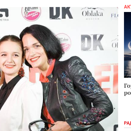
АК
Го
ро
РА