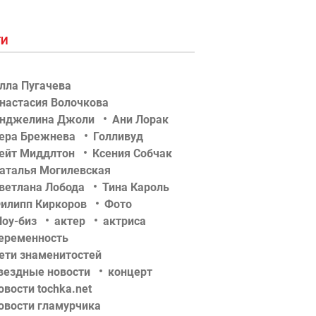
ГИ
лла Пугачева
настасия Волочкова
нджелина Джоли
Ани Лорак
ера Брежнева
Голливуд
ейт Миддлтон
Ксения Собчак
аталья Могилевская
ветлана Лобода
Тина Кароль
илипп Киркоров
Фото
оу-биз
актер
актриса
еременность
ети знаменитостей
вездные новости
концерт
овости tochka.net
овости гламурчика