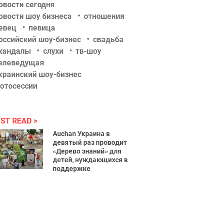
овости сегодня
овости шоу бизнеса
отношения
евец
певица
оссийский шоу-бизнес
свадьба
кандалы
слухи
тв-шоу
елеведущая
краинский шоу-бизнес
отосессии
ST READ
Auchan Украина в
девятый раз проводит
«Дерево знаний» для
детей, нуждающихся в
поддержке