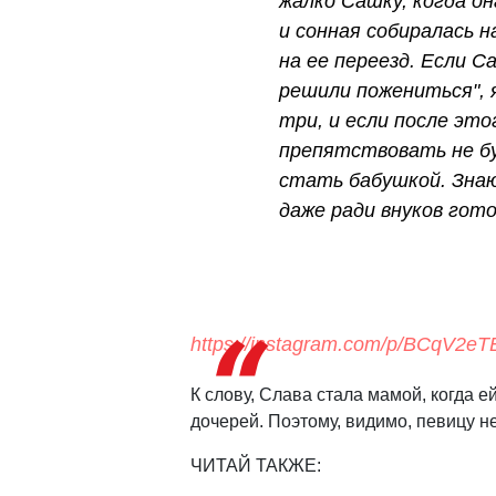
жалко Сашку, когда он
и сонная собиралась н
на ее переезд. Если С
решили пожениться", 
три, и если после это
препятствовать не бу
стать бабушкой. Знаю
даже ради внуков гот
https://instagram.com/p/BCqV2e
К слову, Слава стала мамой, когда е
дочерей. Поэтому, видимо, певицу 
ЧИТАЙ ТАКЖЕ: