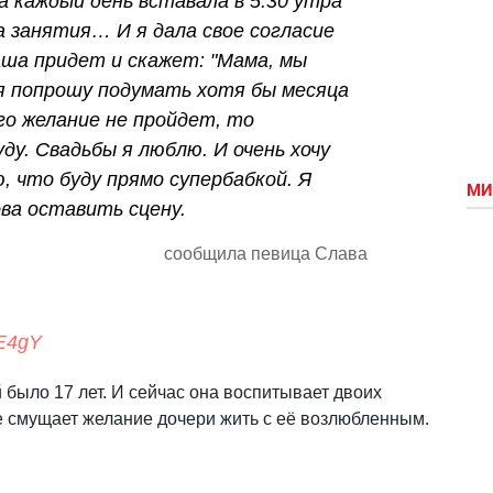
а каждый день вставала в 5:30 утра
а занятия… И я дала свое согласие
аша придет и скажет: "Мама, мы
я попрошу подумать хотя бы месяца
го желание не пройдет, то
ду. Свадьбы я люблю. И очень хочу
, что буду прямо супербабкой. Я
МИ
ова оставить сцену.
сообщила певица Слава
TE4gY
й было 17 лет. И сейчас она воспитывает двоих
не смущает желание дочери жить с её возлюбленным.