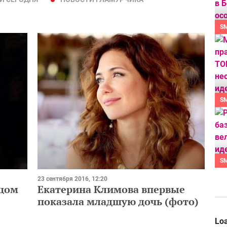
S
S
S
23 сентября 2016, 12:20
ицом
Екатерина Климова впервые
показала младшую дочь (фото)
Loa