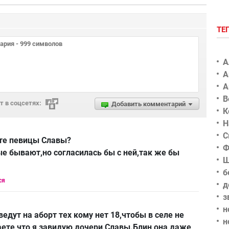
ТЕ
А
А
А
В
 в соцсетях:
Добавить комментарий
К
Н
С
сте певицы Славы?
Ф
ые бывают,но согласилась бы с ней,так же бы
Ш
б
ся
д
з
н
едут на аборт тех кому нет 18,чтобы в селе не
н
аете что,я завидую дочери Славы.Блин,она даже