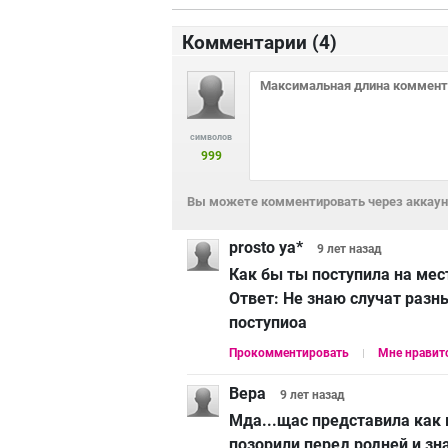
Комментарии (
4
)
символов
999
Вы можете комментировать через аккаунт
prosto ya*
9 лет
назад
Как бы ты поступила на ме
Ответ:
Не знаю случат разн
поступиоа
Прокомментировать
Мне нравит
Вера
9 лет
назад
Мда...щас представила как в
позорили перед родней,и зн