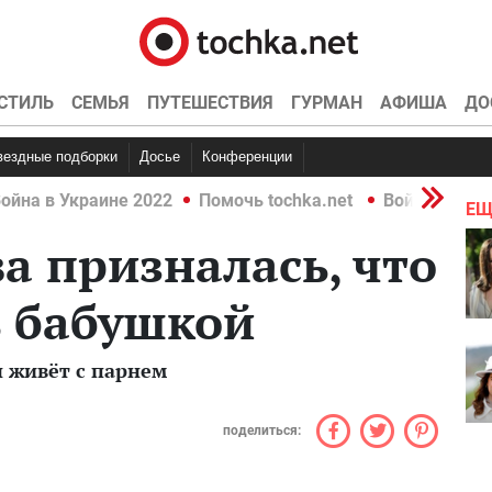
СТИЛЬ
СЕМЬЯ
ПУТЕШЕСТВИЯ
ГУРМАН
АФИША
ДО
Звездные подборки
Досье
Конференции
ойна в Украине 2022
Помочь tochka.net
Война в Укр
ЕЩ
а призналась, что
ь бабушкой
 живёт с парнем
поделиться: