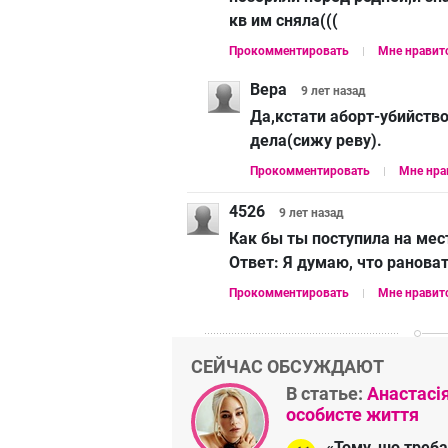
кв им сняла(((
Прокомментировать
Мне нравит
Вера
9 лет
назад
Да,кстати аборт-убийство
дела(сижу реву).
Прокомментировать
Мне нра
4526
9 лет
назад
Как бы ты поступила на ме
Ответ:
Я думаю, что ранова
Прокомментировать
Мне нравит
СЕЙЧАС ОБСУЖДАЮТ
В статье:
Анастасі
особисте життя
«Тому, шо треба