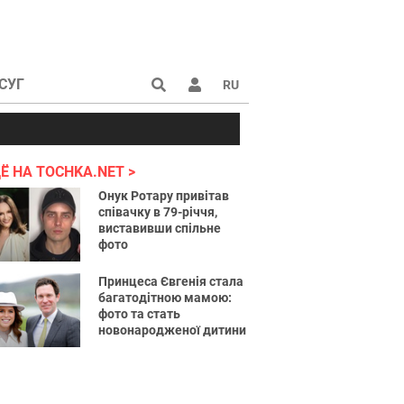
СУГ
RU
аине 2022
Ё НА TOCHKA.NET
Онук Ротару привітав
співачку в 79-річчя,
виставивши спільне
фото
Принцеса Євгенія стала
багатодітною мамою:
фото та стать
новонародженої дитини