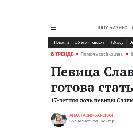
ШОУ-БИЗНЕС
Новости
Об этом говорят
ТВ-шоу
hka.net
Война в Украине 2022
В ТРЕНДЕ:
Помочь tochka.net
В
Певица Слав
готова стат
17-летняя дочь певицы Славы
АНАСТАСИЯ БАРСКАЯ
журналист, копирайтер