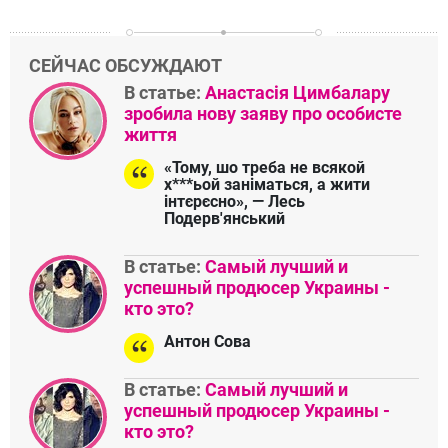
СЕЙЧАС ОБСУЖДАЮТ
В статье:
Анастасія Цимбалару
зробила нову заяву про особисте
життя
«Тому, шо треба не всякой
х***ьой заніматься, а жити
інтєрєсно», — Лесь
Подерв'янський
В статье:
Самый лучший и
успешный продюсер Украины -
кто это?
Антон Сова
В статье:
Самый лучший и
успешный продюсер Украины -
кто это?