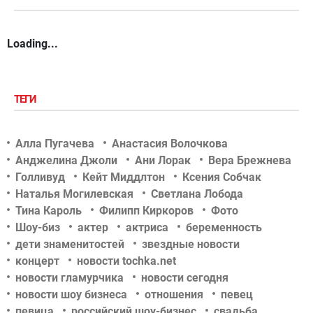
Loading...
ТЕГИ
Алла Пугачева
Анастасия Волочкова
Анджелина Джоли
Ани Лорак
Вера Брежнева
Голливуд
Кейт Миддлтон
Ксения Собчак
Наталья Могилевская
Светлана Лобода
Тина Кароль
Филипп Киркоров
Фото
Шоу-биз
актер
актриса
беременность
дети знаменитостей
звездные новости
концерт
новости tochka.net
новости гламурчика
новости сегодня
новости шоу бизнеса
отношения
певец
певица
российский шоу-бизнес
свадьба