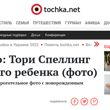
СТИЛЬ
СЕМЬЯ
ПУТЕШЕСТВИЯ
ГУРМАН
АФИША
ДО
Звездные подборки
Досье
Конференции
ойна в Украине 2022
Помочь tochka.net
Война в Укр
ЕЩ
: Тори Спеллинг
го ребенка (фото)
трогательное фото с новорожденным
поделиться: