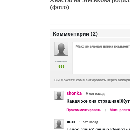
(фото)
Комментарии (
2
)
символов
999
Вы можете комментировать через аккаунт
shonka
9 лет
назад
Какая же она страшная!Жут
Прокомментировать
Мне нравит
жах
9 лет
назад
Такое "лицо" лучше убирать 