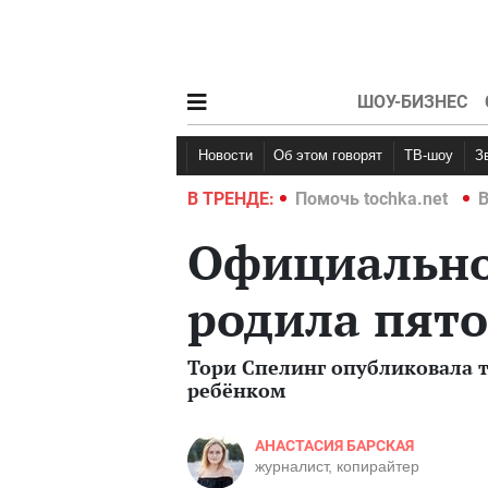
ШОУ-БИЗНЕС
Новости
Об этом говорят
ТВ-шоу
hka.net
Война в Украине 2022
В ТРЕНДЕ:
Помочь tochka.net
В
Официально
родила пято
Тори Спелинг опубликовала 
ребёнком
АНАСТАСИЯ БАРСКАЯ
журналист, копирайтер