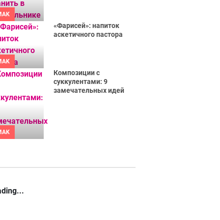
MAK
«Фарисей»: напиток
аскетичного пастора
MAK
Композиции с
суккулентами: 9
замечательных идей
MAK
ding...