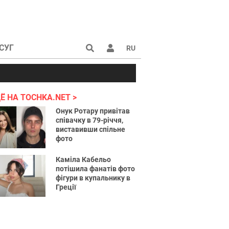
СУГ
RU
аине 2022
Ё НА TOCHKA.NET
Онук Ротару привітав
співачку в 79-річчя,
виставивши спільне
фото
Каміла Кабельо
потішила фанатів фото
фігури в купальнику в
Греції