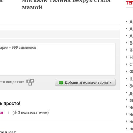
ТЕ
мамой
А
А
А
В
К
Н
С
Ф
Ш
 в соцсетях:
Добавить комментарий
б
д
з
ь просто!
н
ся
(
3 пользователям
)
н
н
н
под кат.