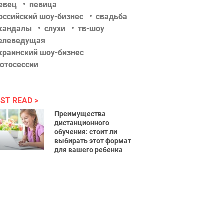
евец
певица
оссийский шоу-бизнес
свадьба
кандалы
слухи
тв-шоу
елеведущая
краинский шоу-бизнес
отосессии
ST READ
Преимущества
дистанционного
обучения: стоит ли
выбирать этот формат
для вашего ребенка