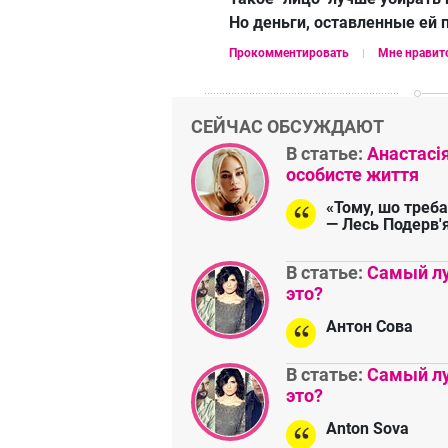
Но деньги, оставленные ей 
Прокомментировать
Мне нравит
СЕЙЧАС ОБСУЖДАЮТ
В статье:
Анастасі
особисте життя
«Тому, шо треба
— Лесь Подерв'
В статье:
Самый лу
это?
Антон Сова
В статье:
Самый лу
это?
Anton Sova