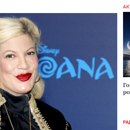
АК
Го
ро
РА