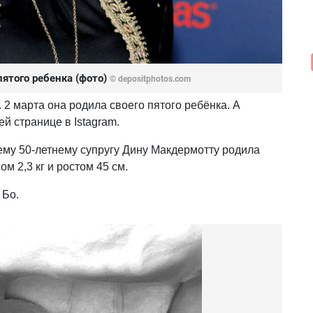
пятого ребенка (фото)
© depositphotos.com
 2 марта она родила своего пятого ребёнка. А
й странице в Istagram.
ему 50-летнему супругу Дину Макдермотту родила
м 2,3 кг и ростом 45 см.
 Бо.