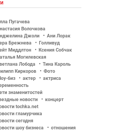
ГИ
лла Пугачева
настасия Волочкова
нджелина Джоли
Ани Лорак
ера Брежнева
Голливуд
ейт Миддлтон
Ксения Собчак
аталья Могилевская
ветлана Лобода
Тина Кароль
илипп Киркоров
Фото
оу-биз
актер
актриса
еременность
ети знаменитостей
вездные новости
концерт
овости tochka.net
овости гламурчика
овости сегодня
овости шоу бизнеса
отношения