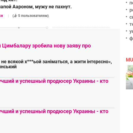
п
папой Аароном, мужу не пахнут.
р
ся
(
5 пользователям
)
с
т
у
ф
я Цимбалару зробила нову заяву про
MU
 не всякой х***ьой заніматься, а жити інтєрєсно»,
янський
чший и успешный продюсер Украины - кто
чший и успешный продюсер Украины - кто