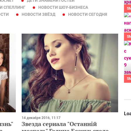
KA.NET
ДЕТИ ЗНАМЕНИТОСТЕЙ
И СПЕЛЛИНГ
НОВОСТИ ШОУ-БИЗНЕСА
S
ОСТИ
НОВОСТИ ЗВЁЗД
НОВОСТИ СЕГОДНЯ
S
S
Loa
14 декабря 2016, 11:17
изнь"
Звезда сериала "Останній
а
москаль" Галина Безрук стала