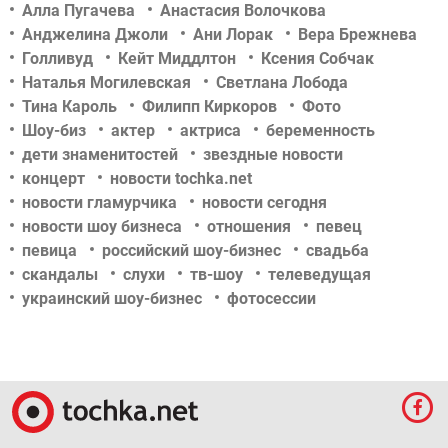
Алла Пугачева
Анастасия Волочкова
Анджелина Джоли
Ани Лорак
Вера Брежнева
Голливуд
Кейт Миддлтон
Ксения Собчак
Наталья Могилевская
Светлана Лобода
Тина Кароль
Филипп Киркоров
Фото
Шоу-биз
актер
актриса
беременность
дети знаменитостей
звездные новости
концерт
новости tochka.net
новости гламурчика
новости сегодня
новости шоу бизнеса
отношения
певец
певица
российский шоу-бизнес
свадьба
скандалы
слухи
тв-шоу
телеведущая
украинский шоу-бизнес
фотосессии