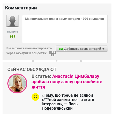
Комментарии
символов
999
Вы можете комментировать
Добавить комментарий
через аккаунт в соцсетях:
СЕЙЧАС ОБСУЖДАЮТ
В статье:
Анастасія Цимбалару
зробила нову заяву про особисте
життя
«Тому, шо треба не всякой
х***ьой заніматься, а жити
інтєрєсно», — Лесь
Подерв'янський