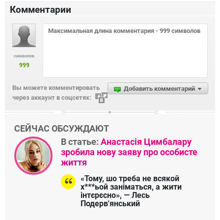
Комментарии
символов
999
Вы можете комментировать
Добавить комментарий
через аккаунт в соцсетях:
СЕЙЧАС ОБСУЖДАЮТ
В статье:
Анастасія Цимбалару
зробила нову заяву про особисте
життя
«Тому, шо треба не всякой
х***ьой заніматься, а жити
інтєрєсно», — Лесь
Подерв'янський