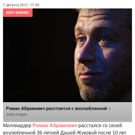
7 августа 2017, 17:39
ШОУ-БИЗНЕС
Роман Абрамович расстается с возлюбленной
©
Getty Images
Миллиардер
Роман Абрамович
расстался со своей
возлюбленной 36-летней Дашей Жуковой после 10 лет