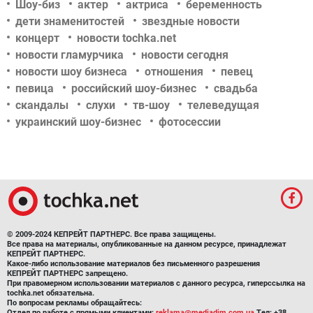
Шоу-биз
актер
актриса
беременность
дети знаменитостей
звездные новости
концерт
новости tochka.net
новости гламурчика
новости сегодня
новости шоу бизнеса
отношения
певец
певица
российский шоу-бизнес
свадьба
скандалы
слухи
тв-шоу
телеведущая
украинский шоу-бизнес
фотосессии
© 2009-2024 КЕПРЕЙТ ПАРТНЕРС. Все права защищены.
Все права на материалы, опубликованные на данном ресурсе, принадлежат
КЕПРЕЙТ ПАРТНЕРС.
Какое-либо использование материалов без письменного разрешения
КЕПРЕЙТ ПАРТНЕРС запрещено.
При правомерном использовании материалов с данного ресурса, гиперссылка на
tochka.net обязательна.
По вопросам рекламы обращайтесь:
Отдел по работе с прямыми клиентами:
reklama@mediadim.com.ua
Тел: +38