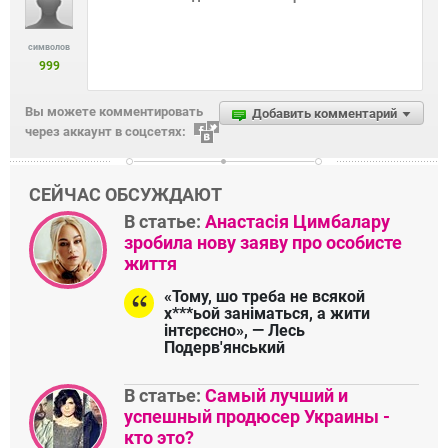
символов
999
Вы можете комментировать
Добавить комментарий
через аккаунт в соцсетях:
СЕЙЧАС ОБСУЖДАЮТ
В статье:
Анастасія Цимбалару
зробила нову заяву про особисте
життя
«Тому, шо треба не всякой
х***ьой заніматься, а жити
інтєрєсно», — Лесь
Подерв'янський
В статье:
Самый лучший и
успешный продюсер Украины -
кто это?