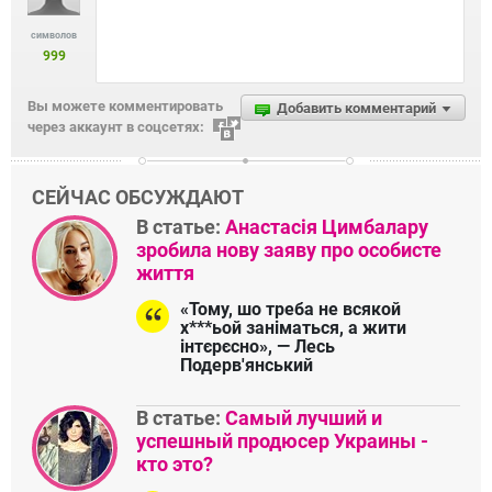
символов
999
Вы можете комментировать
Добавить комментарий
через аккаунт в соцсетях:
СЕЙЧАС ОБСУЖДАЮТ
В статье:
Анастасія Цимбалару
зробила нову заяву про особисте
життя
«Тому, шо треба не всякой
х***ьой заніматься, а жити
інтєрєсно», — Лесь
Подерв'янський
В статье:
Самый лучший и
успешный продюсер Украины -
кто это?