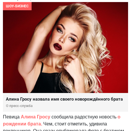
ШОУ-БИЗНЕС
Алина Гросу назвала имя своего новорождённого брата
© пресс-служба
Певица
Алина Гросу
сообщила радостную новость
о
рождении брата.
Чем, стоит отметить, удивила
поклонников. Она сразу опубликовала фото с братиком,