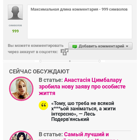
символов
999
Вы можете комментировать
Добавить комментарий
через аккаунт в соцсетях:
СЕЙЧАС ОБСУЖДАЮТ
В статье:
Анастасія Цимбалару
зробила нову заяву про особисте
життя
«Тому, шо треба не всякой
х***ьой заніматься, а жити
інтєрєсно», — Лесь
Подерв'янський
В статье:
Самый лучший и