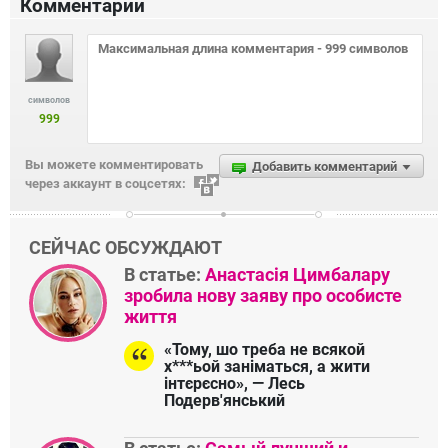
Комментарии
символов
999
Вы можете комментировать
Добавить комментарий
через аккаунт в соцсетях:
СЕЙЧАС ОБСУЖДАЮТ
В статье:
Анастасія Цимбалару
зробила нову заяву про особисте
життя
«Тому, шо треба не всякой
х***ьой заніматься, а жити
інтєрєсно», — Лесь
Подерв'янський