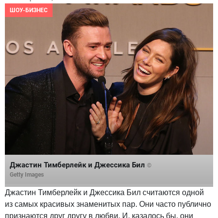
ШОУ-БИЗНЕС
Джастин Тимберлейк и Джессика Бил
©
Getty Images
Джастин Тимберлейк и Джессика Бил считаются одной
из самых красивых знаменитых пар. Они часто публично
признаются друг другу в любви. И, казалось бы, они