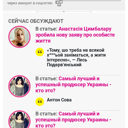
через аккаунт в соцсетях:
СЕЙЧАС ОБСУЖДАЮТ
В статье:
Анастасія Цимбалару
зробила нову заяву про особисте
життя
«Тому, шо треба не всякой
х***ьой заніматься, а жити
інтєрєсно», — Лесь
Подерв'янський
В статье:
Самый лучший и
успешный продюсер Украины -
кто это?
Антон Сова
В статье:
Самый лучший и
успешный продюсер Украины -
кто это?