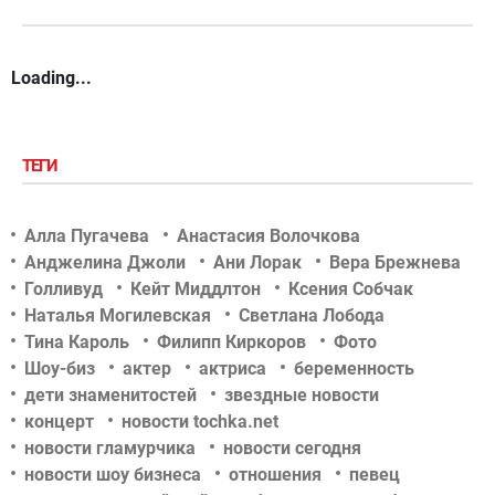
Loading...
ТЕГИ
Алла Пугачева
Анастасия Волочкова
Анджелина Джоли
Ани Лорак
Вера Брежнева
Голливуд
Кейт Миддлтон
Ксения Собчак
Наталья Могилевская
Светлана Лобода
Тина Кароль
Филипп Киркоров
Фото
Шоу-биз
актер
актриса
беременность
дети знаменитостей
звездные новости
концерт
новости tochka.net
новости гламурчика
новости сегодня
новости шоу бизнеса
отношения
певец