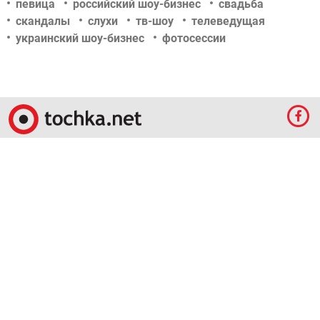
певица
российский шоу-бизнес
свадьба
скандалы
слухи
тв-шоу
телеведущая
украинский шоу-бизнес
фотосессии
© 2009-2024 КЕПРЕЙТ ПАРТНЕРС. Все права защищены.
Все права на материалы, опубликованные на данном ресурсе, принадлежат
КЕПРЕЙТ ПАРТНЕРС.
Какое-либо использование материалов без письменного разрешения
КЕПРЕЙТ ПАРТНЕРС запрещено.
При правомерном использовании материалов с данного ресурса, гиперссылка на
tochka.net обязательна.
По вопросам рекламы обращайтесь:
Отдел по работе с прямыми клиентами:
reklama@mediadim.com.ua
Тел: +38
(044) 207-33-05, +38 (044) 207-97-00
Отдел по работе с РА: Тел./факс: +38 044 207-97-07
Редакция: +38 044 207-97-00
Материалы, отмеченные знаками "Реклама", "Промо", публикуются на правах
рекламы.
Правила пользования
,
Политика в сфере конфиденциальности и персональных
данных.