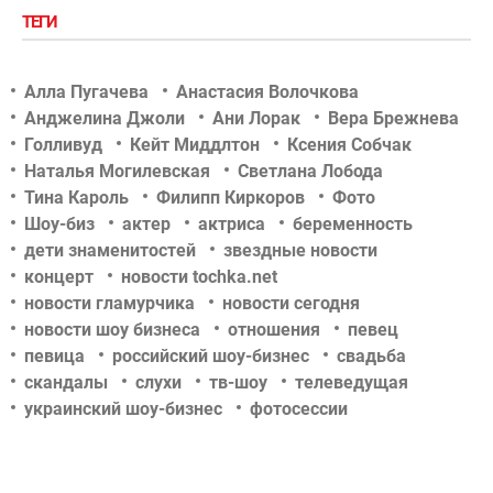
ТЕГИ
Алла Пугачева
Анастасия Волочкова
Анджелина Джоли
Ани Лорак
Вера Брежнева
Голливуд
Кейт Миддлтон
Ксения Собчак
Наталья Могилевская
Светлана Лобода
Тина Кароль
Филипп Киркоров
Фото
Шоу-биз
актер
актриса
беременность
дети знаменитостей
звездные новости
концерт
новости tochka.net
новости гламурчика
новости сегодня
новости шоу бизнеса
отношения
певец
певица
российский шоу-бизнес
свадьба
скандалы
слухи
тв-шоу
телеведущая
украинский шоу-бизнес
фотосессии