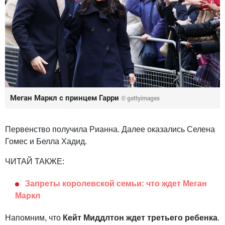
Меган Маркл с принцем Гарри
©
gettyimages
Первенство получила Рианна. Далее оказались Селена
Гомес и Белла Хадид.
ЧИТАЙ ТАКЖЕ:
Запреты королевской семьи: что ждет Меган
Маркл
Напомним, что
Кейт Миддлтон ждет третьего ребенка
.