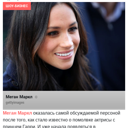
ШОУ-БИЗНЕС
Меган Маркл
©
gettyimages
Меган Маркл
оказалась самой обсуждаемой персоной
после того, как стало известно о помолвке актрисы с
принцем Гарри. И уже начала появляться в