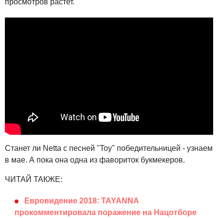
просмотров растет.
Станет ли Netta с песней "Toy" победительницей - узнаем
в мае. А пока она одна из фавориток букмекеров.
ЧИТАЙ ТАКЖЕ:
Евровидение 2018: TAYANNA
прокомментировала поражение на Нацотборе