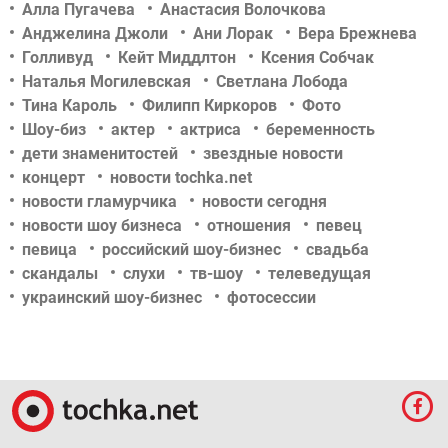
Алла Пугачева
Анастасия Волочкова
Анджелина Джоли
Ани Лорак
Вера Брежнева
Голливуд
Кейт Миддлтон
Ксения Собчак
Наталья Могилевская
Светлана Лобода
Тина Кароль
Филипп Киркоров
Фото
Шоу-биз
актер
актриса
беременность
дети знаменитостей
звездные новости
концерт
новости tochka.net
новости гламурчика
новости сегодня
новости шоу бизнеса
отношения
певец
певица
российский шоу-бизнес
свадьба
скандалы
слухи
тв-шоу
телеведущая
украинский шоу-бизнес
фотосессии