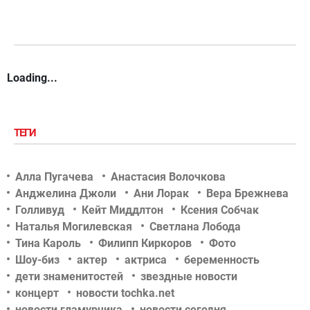
Loading...
ТЕГИ
Алла Пугачева
Анастасия Волочкова
Анджелина Джоли
Ани Лорак
Вера Брежнева
Голливуд
Кейт Миддлтон
Ксения Собчак
Наталья Могилевская
Светлана Лобода
Тина Кароль
Филипп Киркоров
Фото
Шоу-биз
актер
актриса
беременность
дети знаменитостей
звездные новости
концерт
новости tochka.net
новости гламурчика
новости сегодня