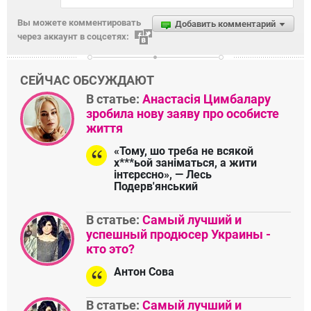
Вы можете комментировать
Добавить комментарий
через аккаунт в соцсетях:
СЕЙЧАС ОБСУЖДАЮТ
В статье:
Анастасія Цимбалару
зробила нову заяву про особисте
життя
«Тому, шо треба не всякой
х***ьой заніматься, а жити
інтєрєсно», — Лесь
Подерв'янський
В статье:
Самый лучший и
успешный продюсер Украины -
кто это?
Антон Сова
В статье:
Самый лучший и